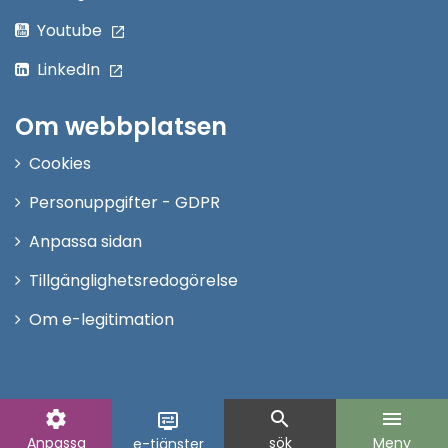
Youtube
LinkedIn
Om webbplatsen
Cookies
Personuppgifter - GDPR
Anpassa sidan
Tillgänglighetsredogörelse
Om e-legitimation
settings
search
menu
display_settings
Anpassa
sök
Meny
e-tjänster