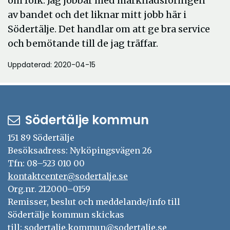
om folk. Jag jobbar med marknadsföringen
av bandet och det liknar mitt jobb här i
Södertälje. Det handlar om att ge bra service
och bemötande till de jag träffar.
Uppdaterad: 2020-04-15
Södertälje kommun
151 89 Södertälje
Besöksadress: Nyköpingsvägen 26
Tfn: 08–523 010 00
kontaktcenter@sodertalje.se
Org.nr. 212000–0159
Remisser, beslut och meddelande/info till
Södertälje kommun skickas
till:
sodertalje.kommun@sodertalje.se