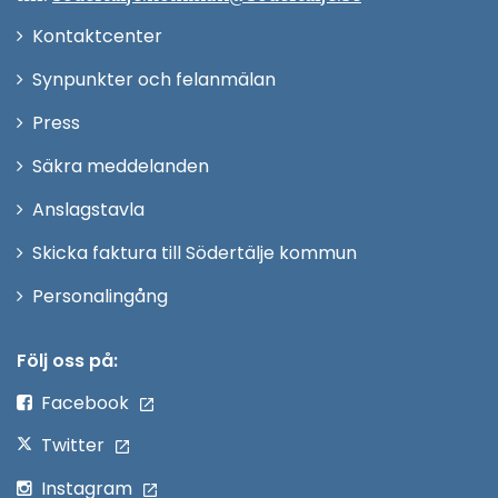
Öppna
Kontaktcenter
i
Synpunkter och felanmälan
nytt
Öppna
Press
fönster
i
Säkra meddelanden
nytt
Anslagstavla
fönster
Skicka faktura till Södertälje kommun
Öppna
Personalingång
i
nytt
Följ oss på:
fönster
Facebook
Twitter
Instagram