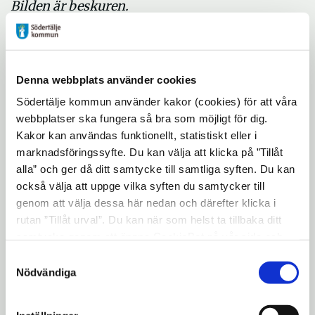
Bilden är beskuren.
– Little Steven som är gitarrist i Bruce
Springsteens E-street band och som spelat
huvudrollen i TV-serien Lilyhammer har en
Denna webbplats använder cookies
egen radiostation i USA som heter
Södertälje kommun använder kakor (cookies) för att våra
Underground garage. Varje vecka utser de
webbplatser ska fungera så bra som möjligt för dig.
en låt till "The coolest song in the world".
Kakor kan användas funktionellt, statistiskt eller i
Sista veckan i maj utsåg han Stupiditys låt
marknadsföringssyfte. Du kan välja att klicka på ”Tillåt
"OK". Det gör att låten nu kan delta i
alla” och ger då ditt samtycke till samtliga syften. Du kan
också välja att uppge vilka syften du samtycker till
tävlingen "The coolest song of the year"
genom att välja dessa här nedan och därefter klicka i
som avgörs senare i år. Men det är inte
rutan ”Tillåt urval”. Du kan när som helst ta tillbaka ditt
första gången det händer oss det är femte
samtycke genom att öppna CookieBot på vår sida och
gången de utser en av våra sånger.
klicka på ”Ta tillbaka samtycke”. Genom att klicka på
Samtyckesval
"Visa detaljer" kan du läsa om hur kakorna används och
Nödvändiga
Vad roligt! Grattis! Hur länge har du spelat
hur vi och våra leverantörer inhämtar och behandlar
trummor?
personuppgifter.