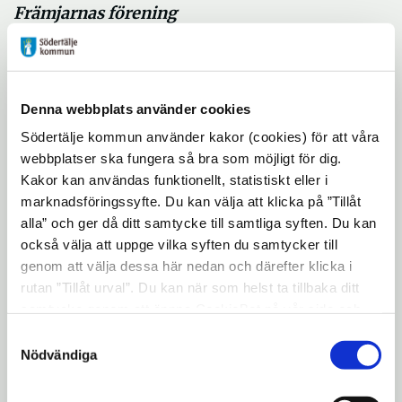
Främjarnas förening
Motivering:
För att vara en positiv förebild
för många barn och ungdomar. Hon har
lyckats med att inspirera, glädja och
Denna webbplats använder cookies
engagera sig trots motgångar som möter
ledare på vägen till målet. För henne är det
Södertälje kommun använder kakor (cookies) för att våra
webbplatser ska fungera så bra som möjligt för dig.
mycket viktigt att vara ett föredöme för
Kakor kan användas funktionellt, statistiskt eller i
kommande generationer och våga stå för
marknadsföringssyfte. Du kan välja att klicka på ”Tillåt
nytänkande i kombination med gott arbete
alla” och ger då ditt samtycke till samtliga syften. Du kan
för jämställdhet och mångfald.
också välja att uppge vilka syften du samtycker till
genom att välja dessa här nedan och därefter klicka i
rutan ”Tillåt urval”. Du kan när som helst ta tillbaka ditt
Årets Initiativ 2017
samtycke genom att öppna CookieBot på vår sida och
klicka på ”Ta tillbaka samtycke”. Genom att klicka på
Samtyckesval
Livet Bitch
"Visa detaljer" kan du läsa om hur kakorna används och
Nödvändiga
Motivering:
Södertälje har
hur vi och våra leverantörer inhämtar och behandlar
personuppgifter.
uppmärksammats för den inspiration