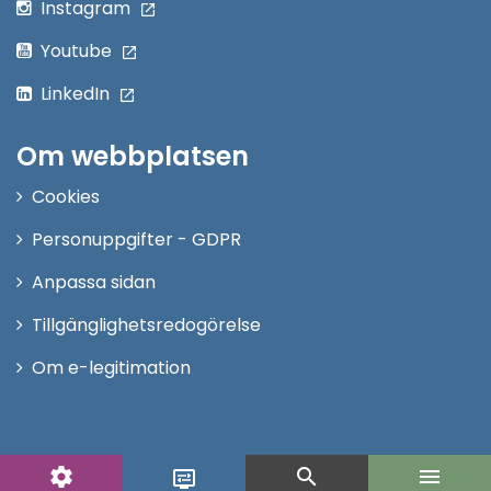
Instagram
Youtube
LinkedIn
Om webbplatsen
Cookies
Personuppgifter - GDPR
Anpassa sidan
Tillgänglighetsredogörelse
Om e-legitimation
settings
search
menu
display_settings