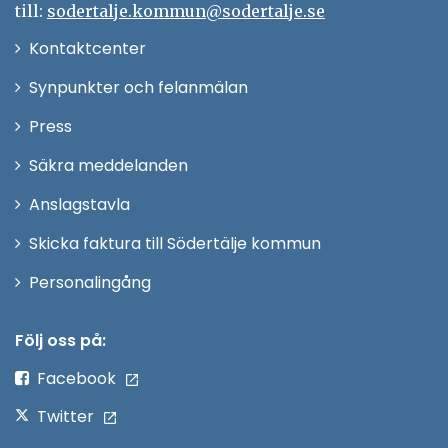
till:
sodertalje.kommun@sodertalje.se
Öppna
Kontaktcenter
i
Synpunkter och felanmälan
nytt
Öppna
Press
fönster
i
Säkra meddelanden
nytt
Anslagstavla
fönster
Skicka faktura till Södertälje kommun
Öppna
Personalingång
i
nytt
Följ oss på:
fönster
Facebook
Twitter