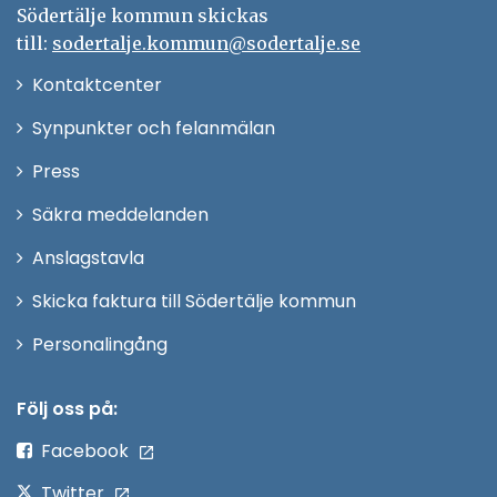
Södertälje kommun skickas
till:
sodertalje.kommun@sodertalje.se
Öppna
Kontaktcenter
i
Synpunkter och felanmälan
nytt
Öppna
Press
fönster
i
Säkra meddelanden
nytt
Anslagstavla
fönster
Skicka faktura till Södertälje kommun
Öppna
Personalingång
i
nytt
Följ oss på:
fönster
Facebook
Twitter