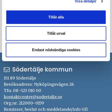
företagsskatteparadis inom EU.
Visa detaljer
IKEA är den senaste av företag som blivit
Tillåt alla
granskade. Tidigare företag som man
nämnas är Amazon och Apple. Apple ålades
att betala 13 miljarder euro till Irland.
Tillåt urval
Uppdaterad: 2017-12-20
Endast nödvändiga cookies
Södertälje kommun
151 89 Södertälje
Besöksadress: Nyköpingsvägen 26
Tfn: 08–523 010 00
kontaktcenter@sodertalje.se
Org.nr. 212000–0159
Remisser, beslut och meddelande/info till