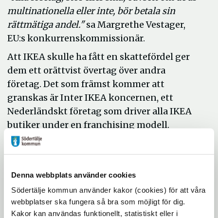
multinationella eller inte, bör betala sin
rättmätiga andel."
sa Margrethe Vestager,
EU:s konkurrenskommissionär.
Att IKEA skulle ha fått en skattefördel ger
dem ett orättvist övertag över andra
företag. Det som främst kommer att
granskas är Inter IKEA koncernen, ett
Nederländskt företag som driver alla IKEA
butiker under en franchising modell.
IKEA butiker runt om i världen betalar 3%
till Intern IKEA-systemet som är ett
dotterbolag till IKEA.Men det har
Denna webbplats använder cookies
framkommit att Holländska myndigheter
Södertälje kommun använder kakor (cookies) för att våra
beviljat (2006 och 2011) IKEA att betala de
webbplatser ska fungera så bra som möjligt för dig.
lägsta skatterna av sina globala intäkter.
Kakor kan användas funktionellt, statistiskt eller i