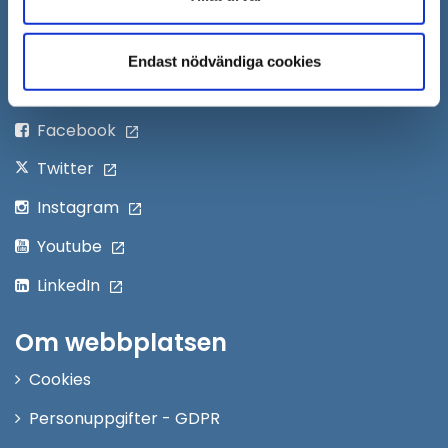
Öppna
Personalingång
i
Endast nödvändiga cookies
nytt
Följ oss på:
fönster
Facebook
Twitter
Instagram
Youtube
LinkedIn
Om webbplatsen
Cookies
Personuppgifter - GDPR