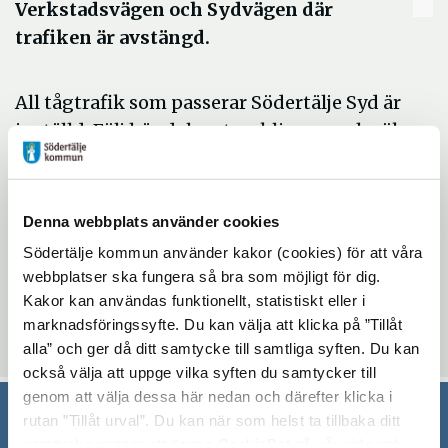
Verkstadsvägen och Sydvägen där
trafiken är avstängd.
All tågtrafik som passerar Södertälje Syd är
inställd. Följ händelseutvecklingen och sök
information hos Trafikverket, SL och
Polisen.
Öppna
Denna webbplats använder cookies
Trafikverket
i
Södertälje kommun använder kakor (cookies) för att våra
Öppna
SL
webbplatser ska fungera så bra som möjligt för dig.
nytt
i
Öppna
Polisen
Kakor kan användas funktionellt, statistiskt eller i
fönster
nytt
marknadsföringssyfte. Du kan välja att klicka på ”Tillåt
i
Uppdaterad: 2020-04-15
fönster
alla” och ger då ditt samtycke till samtliga syften. Du kan
nytt
också välja att uppge vilka syften du samtycker till
fönster
genom att välja dessa här nedan och därefter klicka i
rutan ”Tillåt urval”. Du kan när som helst ta tillbaka ditt
samtycke genom att öppna CookieBot på vår sida och