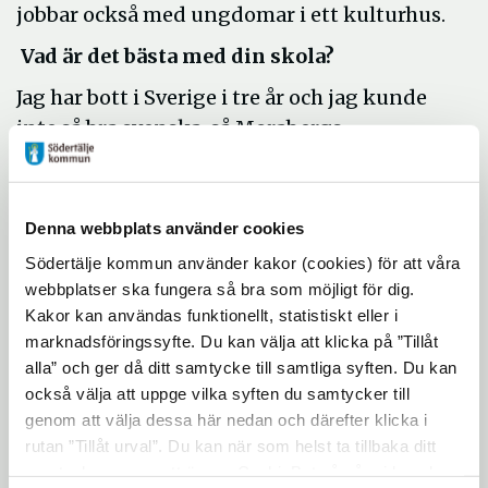
jobbar också med ungdomar i ett kulturhus.
Vad är det bästa med din skola?
Jag har bott i Sverige i tre år och jag kunde
inte så bra svenska, så Morabergs
studiecentrum har varit min väg till
framtiden. Alla lärare har hjälpt mig, alla
älskar varandra och alla får den hjälp de
Denna webbplats använder cookies
behöver. Maten är ganska bra. Vi har en
Södertälje kommun använder kakor (cookies) för att våra
kafeteria som alltid är öppen. Man kan sitta
webbplatser ska fungera så bra som möjligt för dig.
i biblioteket om man vill läsa eller i något av
Kakor kan användas funktionellt, statistiskt eller i
studierummen.
marknadsföringssyfte. Du kan välja att klicka på ”Tillåt
alla” och ger då ditt samtycke till samtliga syften. Du kan
Vad är det bästa med ditt program?
också välja att uppge vilka syften du samtycker till
Mitt program på Morabergs studiecentrum
genom att välja dessa här nedan och därefter klicka i
var ettårigt, så vi var inte så många i
rutan ”Tillåt urval”. Du kan när som helst ta tillbaka ditt
klassen. Alla lärde känna varandra så
samtycke genom att öppna CookieBot på vår sida och