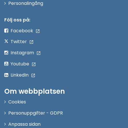
Öppna
Personalingång
i
nytt
Följ oss på:
fönster
Facebook
Twitter
Instagram
Youtube
LinkedIn
Om webbplatsen
Cookies
Personuppgifter - GDPR
Anpassa sidan