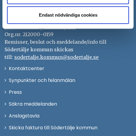
151 89 Södertälje
Besöksadress: Nyköpingsvägen 26
Endast nödvändiga cookies
Tfn: 08–523 010 00
kontaktcenter@sodertalje.se
Org.nr. 212000–0159
Remisser, beslut och meddelande/info till
Södertälje kommun skickas
till:
sodertalje.kommun@sodertalje.se
Öppna
Kontaktcenter
i
Synpunkter och felanmälan
nytt
Öppna
Press
fönster
i
Säkra meddelanden
nytt
Anslagstavla
fönster
Skicka faktura till Södertälje kommun