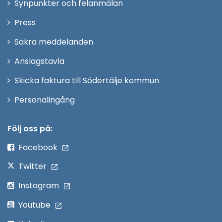
Synpunkter och felanmälan
nytt
Öppna
Press
fönster
i
Säkra meddelanden
nytt
Anslagstavla
fönster
Skicka faktura till Södertälje kommun
Öppna
Personalingång
i
nytt
Följ oss på:
fönster
Facebook
Twitter
Instagram
Youtube