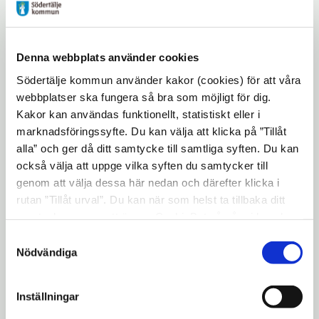
du kan läsa mer om programmet på
Öppn
Riksförbundet Sveriges Museer webbplats
i
. Under parollen ’Museet utan gränser’
Denna webbplats använder cookies
nytt
tar deltagarna sig an frågan hur
Södertälje kommun använder kakor (cookies) för att våra
fönst
digitaliseringen av samhället och
webbplatser ska fungera så bra som möjligt för dig.
museisektorn påverkar museernas
Kakor kan användas funktionellt, statistiskt eller i
verksamheter och de anställdas sätt att
marknadsföringssyfte. Du kan välja att klicka på ”Tillåt
jobba.
alla” och ger då ditt samtycke till samtliga syften. Du kan
också välja att uppge vilka syften du samtycker till
Förbundet kommer att direktsända
genom att välja dessa här nedan och därefter klicka i
invigningen och kommunstyrelsens
rutan ”Tillåt urval”. Du kan när som helst ta tillbaka ditt
ordförande Boel Godner och kulturminister
samtycke genom att öppna CookieBot på vår sida och
Alice Bah Kuhnke är talare.
klicka på ”Ta tillbaka samtycke”. Genom att klicka på
Samtyckesval
"Visa detaljer" kan du läsa om hur kakorna används och
Nödvändiga
Nominerade till Årets
hur vi och våra leverantörer inhämtar och behandlar
museum
personuppgifter.
Inställningar