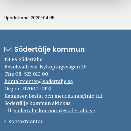
Uppdaterad: 2020-04-15
Södertälje kommun
151 89 Södertälje
Besöksadress: Nyköpingsvägen 26
Tfn: 08–523 010 00
kontaktcenter@sodertalje.se
Org.nr. 212000–0159
Remisser, beslut och meddelande/info till
Södertälje kommun skickas
till:
sodertalje.kommun@sodertalje.se
Öppna
Kontaktcenter
i