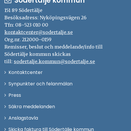
Södertälje kommun
151 89 Södertälje
Besöksadress: Nyköpingsvägen 26
Tfn: 08–523 010 00
kontaktcenter@sodertalje.se
Org.nr. 212000–0159
Remisser, beslut och meddelande/info till
Södertälje kommun skickas
till:
sodertalje.kommun@sodertalje.se
Öppna
Kontaktcenter
i
Synpunkter och felanmälan
nytt
Öppna
Press
fönster
i
Säkra meddelanden
nytt
Anslagstavla
fönster
Skicka faktura till Södertälje kommun