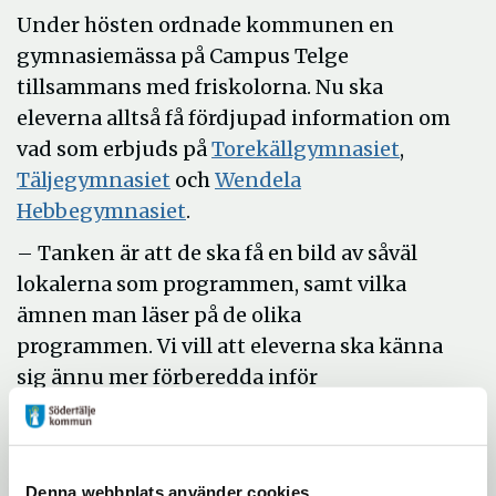
Under hösten ordnade kommunen en
gymnasiemässa på Campus Telge
tillsammans med friskolorna. Nu ska
eleverna alltså få fördjupad information om
vad som erbjuds på
Torekällgymnasiet
,
Täljegymnasiet
och
Wendela
Hebbegymnasiet
.
– Tanken är att de ska få en
bild av såväl
lokalerna som programmen
, samt vilka
ämnen man läser på de olika
programmen.
Vi vill att eleverna ska känna
sig ännu mer förberedda inför
gymnasievalet,
säger Anita Elenius,
utvecklingsstrateg
skola/arbetsliv
på
utbildningskontoret.​
Denna webbplats använder cookies