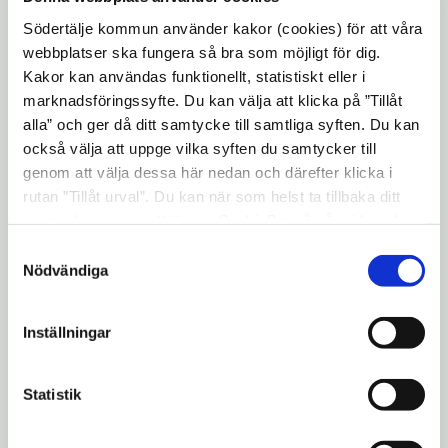
Torekällgymnasiet
Södertälje kommun använder kakor (cookies) för att våra
- På Torekällgymnasiet möts niorna av våra
webbplatser ska fungera så bra som möjligt för dig.
elever som guidar dem vidare till våra olika
Kakor kan användas funktionellt, statistiskt eller i
program, där de kommer att få information
marknadsföringssyfte. Du kan välja att klicka på ”Tillåt
alla” och ger då ditt samtycke till samtliga syften. Du kan
om programmet och se elever som arbetar i
också välja att uppge vilka syften du samtycker till
våra verkstäder, säger Carin Caputo, rektor
genom att välja dessa här nedan och därefter klicka i
på Torekällgymnasiet.
rutan ”Tillåt urval”. Du kan när som helst ta tillbaka ditt
Wendela Hebbegymnasiet
samtycke genom att öppna CookieBot på vår sida och
klicka på ”Ta tillbaka samtycke”. Genom att klicka på
- Välkommen med din klass till Wendela
Samtyckesval
"Visa detaljer" kan du läsa om hur kakorna används och
Nödvändiga
Hebbegymnasiet, en kreativ dynamisk skola
hur vi och våra leverantörer inhämtar och behandlar
med god stämning, arbetsro och goda
personuppgifter.
resultat. Du får en rundvandring i våra fina
Inställningar
välutrustade lokaler. Där möter du våra
engagerade lärare och träffar en del av våra
Statistik
elever från nationella programmen. Vill du
träffa elever och personal på Ask, där elever