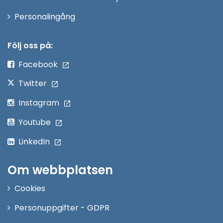
Öppna
Personalingång
i
nytt
Följ oss på:
fönster
Facebook
Twitter
Instagram
Youtube
LinkedIn
Om webbplatsen
Cookies
Personuppgifter - GDPR