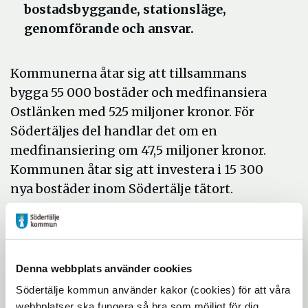
bostadsbyggande, stationsläge,
genomförande och ansvar.
Kommunerna åtar sig att tillsammans
bygga 55 000 bostäder och medfinansiera
Ostlänken med 525 miljoner kronor. För
Södertäljes del handlar det om en
medfinansiering om 47,5 miljoner kronor.
Kommunen åtar sig att investera i 15 300
nya bostäder inom Södertälje tätort.
Med Ostlänken bekräftas Södertälje Syds
funktion som nod för regionalt och
nationellt resande:
Denna webbplats använder cookies
Södertälje kommun använder kakor (cookies) för att våra
– Södertälje växer och vi har all anledning
webbplatser ska fungera så bra som möjligt för dig.