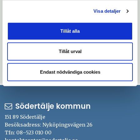
planeras till 2017 och
Visa detaljer
höghastighetsjärnvägen beräknas vara klar
2028.
Tillåt alla
Ostlänkskommunerna består av Södertälje,
Trosa, Nyköping, Norrköping och
Tillåt urval
Linköping.
Endast nödvändiga cookies
Uppdaterad: 2020-04-15
Södertälje kommun
151 89 Södertälje
Besöksadress: Nyköpingsvägen 26
Tfn: 08–523 010 00