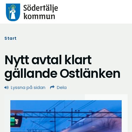
Start
Nytt avtal klart
gällande Ostlänken
Lyssna på sidan
Dela