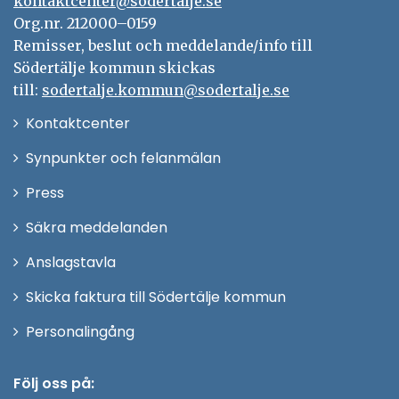
kontaktcenter@sodertalje.se
Org.nr. 212000–0159
Remisser, beslut och meddelande/info till
Södertälje kommun skickas
till:
sodertalje.kommun@sodertalje.se
Öppna
Kontaktcenter
i
Synpunkter och felanmälan
nytt
Öppna
Press
fönster
i
Säkra meddelanden
nytt
Anslagstavla
fönster
Skicka faktura till Södertälje kommun
Öppna
Personalingång
i
nytt
Följ oss på: