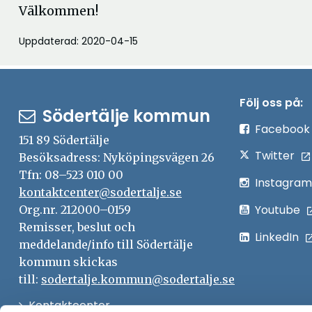
Välkommen!
Uppdaterad: 2020-04-15
Följ oss på:
Södertälje kommun
Facebook
151 89 Södertälje
Twitter
Besöksadress: Nyköpingsvägen 26
Tfn: 08–523 010 00
Instagram
kontaktcenter@sodertalje.se
Youtube
Org.nr. 212000–0159
Remisser, beslut och
LinkedIn
meddelande/info till Södertälje
kommun skickas
till:
sodertalje.kommun@sodertalje.se
Öppna
Kontaktcenter