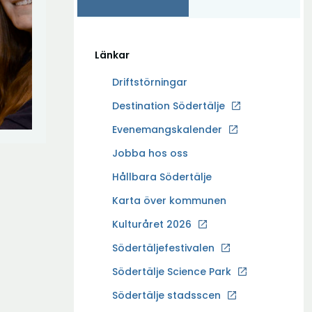
Länkar
Driftstörningar
Ö
Destination Södertälje
p
Evenemangskalender
p
Ö
Jobba hos oss
n
p
a
Hållbara Södertälje
p
i
Karta över kommunen
n
n
a
Kulturåret 2026
y
i
t
Södertäljefestivalen
n
t
Ö
Södertälje Science Park
y
f
p
t
Södertälje stadsscen
ö
p
t