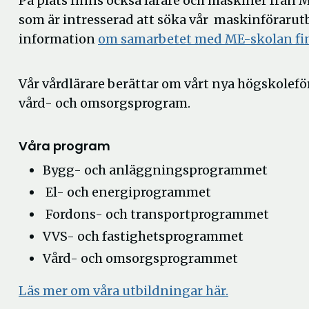
På plats finns ock
så lärare och maskiner från M
som är intresserad att söka vår maskinförarut
information
om samarbetet med ME-skolan fi
Vår vårdlärare berättar om vårt nya högskolef
vård- och omsorgsprogram.
Våra program
Bygg- och anläggningsprogrammet
El- och energiprogrammet
Fordons- och transportprogrammet
VVS- och fastighetsprogrammet
Vård- och omsorgsprogrammet
Läs mer om våra utbildningar här.