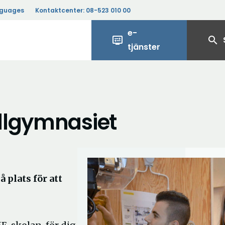
nguages
Kontaktcenter:
08-523 010 00
e-
display_settings
search
tjänster
llgymnasiet
 plats för att