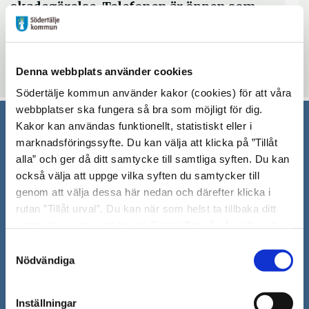
skadegörelse. Telefonen är öppen som
vanligt.
Denna webbplats använder cookies
Uppdaterad: 2020-04-15
Södertälje kommun använder kakor (cookies) för att våra
webbplatser ska fungera så bra som möjligt för dig.
Kakor kan användas funktionellt, statistiskt eller i
Södertälje kommun
marknadsföringssyfte. Du kan välja att klicka på ”Tillåt
alla” och ger då ditt samtycke till samtliga syften. Du kan
151 89 Södertälje
också välja att uppge vilka syften du samtycker till
Besöksadress: Nyköpingsvägen 26
genom att välja dessa här nedan och därefter klicka i
Tfn: 08–523 010 00
rutan ”Tillåt urval”. Du kan när som helst ta tillbaka ditt
kontaktcenter@sodertalje.se
samtycke genom att öppna CookieBot på vår sida och
Org.nr. 212000–0159
klicka på ”Ta tillbaka samtycke”. Genom att klicka på
Samtyckesval
Remisser, beslut och meddelande/info till
"Visa detaljer" kan du läsa om hur kakorna används och
Nödvändiga
Södertälje kommun skickas
hur vi och våra leverantörer inhämtar och behandlar
till:
sodertalje.kommun@sodertalje.se
personuppgifter.
Inställningar