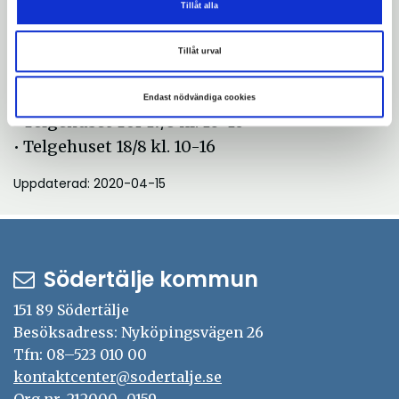
Tillåt alla
14.00
• Brunnsängskolan Tis 15/8 kl. 10.00
Tillåt urval
• Fornbacka fritidsgård Tis 15/8 kl. 14.00
• Telgehuset Ons 16/8 kl. 10-16
Endast nödvändiga cookies
• Telgehuset Tor 17/8 kl. 10-16
• Telgehuset 18/8 kl. 10-16
Uppdaterad: 2020-04-15
Södertälje kommun
151 89 Södertälje
Besöksadress: Nyköpingsvägen 26
Tfn: 08–523 010 00
kontaktcenter@sodertalje.se