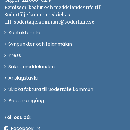
Org.nr. 212000–0159
Remisser, beslut och meddelande/info till
Södertälje kommun skickas
till:
sodertalje.kommun@sodertalje.se
Öppna
Kontaktcenter
i
Synpunkter och felanmälan
nytt
Öppna
Press
fönster
i
Säkra meddelanden
nytt
Anslagstavla
fönster
Skicka faktura till Södertälje kommun
Öppna
Personalingång
i
nytt
Följ oss på:
fönster
Facebook