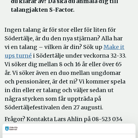
du klarar av? Då ska du anmäla dig till
talangjakten S-Factor.
Ingen talang är för stor eller för liten för
Södertälje, är du den nya stjärnan? Alla har
vi en talang – vilken är din? Sök up
Make it
ups turné
i Södertälje under veckorna 32-33.
Vi söker dig mellan 8 och 16 år eller över 65
år. Vi söker även en duo mellan ungdomar
och pensionärer, är det ni? Vi kommer spela
in din eller er talang och väljer sedan ut
några stycken som får uppträda på
Södertäljefestivalen den 27 augusti.
Frågor? Kontakta Lars Ahlin på 08-523 034
49