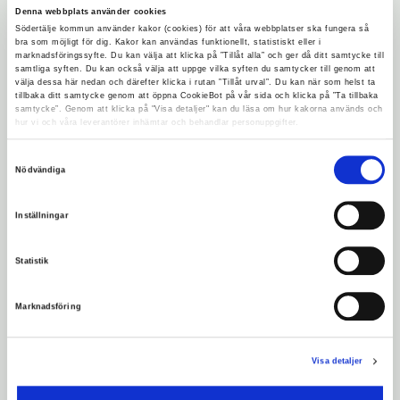
Denna webbplats använder cookies
Södertälje kommun använder kakor (cookies) för att våra webbplatser ska fungera så
Turnéplan
bra som möjligt för dig. Kakor kan användas funktionellt, statistiskt eller i
marknadsföringssyfte. Du kan välja att klicka på ”Tillåt alla” och ger då ditt samtycke till
• Hovsjö Hub Mån 7/8 kl. 13.30-15:30
samtliga syften. Du kan också välja att uppge vilka syften du samtycker till genom att
välja dessa här nedan och därefter klicka i rutan ”Tillåt urval”. Du kan när som helst ta
• Geneta Centrum Tis 8/8 kl. 10.00-12:00
tillbaka ditt samtycke genom att öppna CookieBot på vår sida och klicka på ”Ta tillbaka
samtycke”. Genom att klicka på "Visa detaljer" kan du läsa om hur kakorna används och
• Blombacka,vid Gulf bensinmack Tis 8/8 kl.
hur vi och våra leverantörer inhämtar och behandlar personuppgifter.
14.00-16:00
Samtyckesval
• Vallaskolan i Enhörna Ons 9/8 kl. 10.00-
Nödvändiga
12:00
Inställningar
• Stålhamraskolan i Saltskog Ons 9/8 kl.
14.00
Statistik
• Järna fritidsgård Tor 10/8 kl. 10.00
• Hölöskolan Tor 10/8 kl. 14.00
Marknadsföring
• Västergård, vid Ica Jätten Fre 11/8 kl. 10.00
• Pershagen IP Fre 11/8 kl. 14.00
Visa detaljer
• Lina grundskola Mån 14/8 kl. 10.00
• Ronna spontanidrottsplats Mån 14/8 kl.