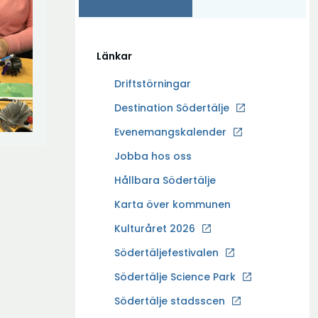
Länkar
Driftstörningar
Ö
Destination Södertälje
p
Evenemangskalender
p
Ö
Jobba hos oss
n
p
a
Hållbara Södertälje
p
i
Karta över kommunen
n
n
a
Kulturåret 2026
y
i
t
Södertäljefestivalen
n
t
Ö
Södertälje Science Park
y
f
p
t
Södertälje stadsscen
ö
p
t