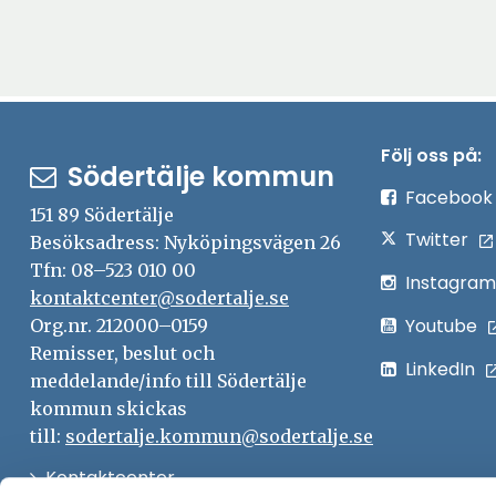
Följ oss på:
Södertälje kommun
Facebook
151 89 Södertälje
Twitter
Besöksadress: Nyköpingsvägen 26
Tfn: 08–523 010 00
Instagram
kontaktcenter@sodertalje.se
Youtube
Org.nr. 212000–0159
Remisser, beslut och
LinkedIn
meddelande/info till Södertälje
kommun skickas
till:
sodertalje.kommun@sodertalje.se
Öppna
Kontaktcenter