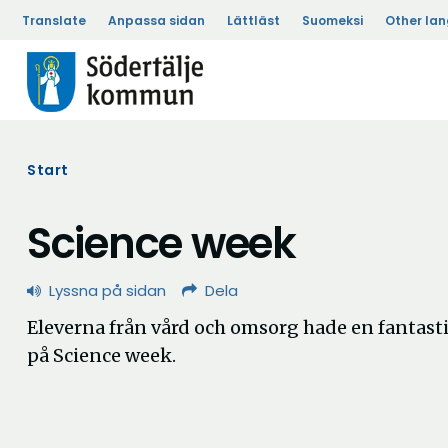
Translate
Anpassa sidan
Lättläst
Suomeksi
Other la
Start
Science week
Lyssna på sidan
Dela
Eleverna från vård och omsorg hade en fantast
på Science week.