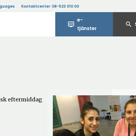
nguages
Kontaktcenter:
08-523 010 00
e-
display_settings
search
tjänster
isk eftermiddag