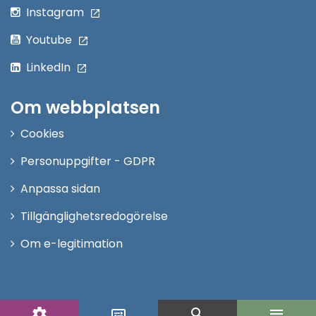
Instagram
Youtube
LinkedIn
Om webbplatsen
Cookies
Personuppgifter - GDPR
Anpassa sidan
Tillgänglighetsredogörelse
Om e-legitimation
settings
search
menu
display_settings