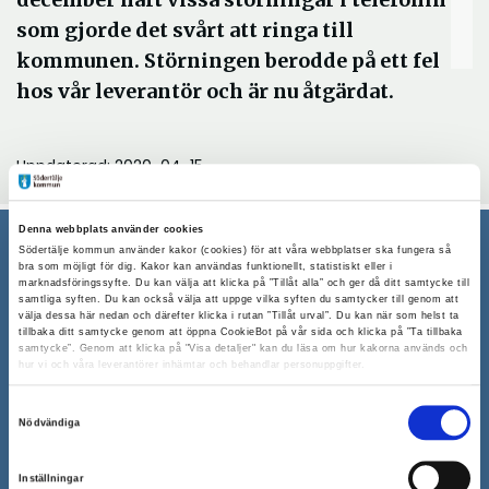
som gjorde det svårt att ringa till
kommunen. Störningen berodde på ett fel
hos vår leverantör och är nu åtgärdat.
Uppdaterad: 2020-04-15
Denna webbplats använder cookies
Södertälje kommun använder kakor (cookies) för att våra webbplatser ska fungera så
bra som möjligt för dig. Kakor kan användas funktionellt, statistiskt eller i
Södertälje kommun
marknadsföringssyfte. Du kan välja att klicka på ”Tillåt alla” och ger då ditt samtycke till
samtliga syften. Du kan också välja att uppge vilka syften du samtycker till genom att
151 89 Södertälje
välja dessa här nedan och därefter klicka i rutan ”Tillåt urval”. Du kan när som helst ta
tillbaka ditt samtycke genom att öppna CookieBot på vår sida och klicka på ”Ta tillbaka
Besöksadress: Nyköpingsvägen 26
samtycke”. Genom att klicka på "Visa detaljer" kan du läsa om hur kakorna används och
hur vi och våra leverantörer inhämtar och behandlar personuppgifter.
Tfn: 08–523 010 00
kontaktcenter@sodertalje.se
Samtyckesval
Nödvändiga
Org.nr. 212000–0159
Remisser, beslut och meddelande/info till
Inställningar
Södertälje kommun skickas