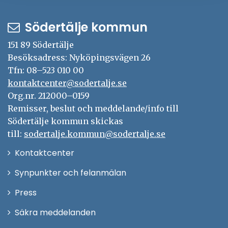
Södertälje kommun
151 89 Södertälje
Besöksadress: Nyköpingsvägen 26
Tfn: 08–523 010 00
kontaktcenter@sodertalje.se
Org.nr. 212000–0159
Remisser, beslut och meddelande/info till
Södertälje kommun skickas
till:
sodertalje.kommun@sodertalje.se
Öppna
Kontaktcenter
i
Synpunkter och felanmälan
nytt
Öppna
Press
fönster
i
Säkra meddelanden
nytt