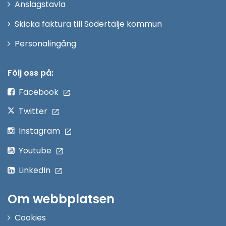
Anslagstavla
fönster
Skicka faktura till Södertälje kommun
Öppna
Personalingång
i
nytt
Följ oss på:
fönster
Facebook
Twitter
Instagram
Youtube
LinkedIn
Om webbplatsen
Cookies