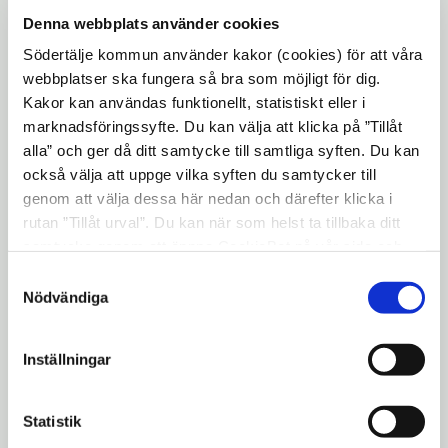
chefer har utbildats i en metod som kallas
Denna webbplats använder cookies
Aktiv sjukskrivning
som ska leda till ett
Södertälje kommun använder kakor (cookies) för att våra
hälsofrämjande förhållningssätt. Detta har
webbplatser ska fungera så bra som möjligt för dig.
lett till att ett nytt arbetssätt för hur man
Kakor kan användas funktionellt, statistiskt eller i
kan fånga ohälsa i ett tidigt skede har
marknadsföringssyfte. Du kan välja att klicka på ”Tillåt
alla” och ger då ditt samtycke till samtliga syften. Du kan
anammats. Ett femtiotal workshops har
också välja att uppge vilka syften du samtycker till
genomförts där kommunens medarbetare
genom att välja dessa här nedan och därefter klicka i
har diskuterat hållbar arbetshälsa på
rutan ”Tillåt urval”. Du kan när som helst ta tillbaka ditt
organisatorisk nivå liksom på grupp- och
samtycke genom att öppna CookieBot på vår sida och
individnivå.
klicka på ”Ta tillbaka samtycke”. Genom att klicka på
Samtyckesval
"Visa detaljer" kan du läsa om hur kakorna används och
Nödvändiga
hur vi och våra leverantörer inhämtar och behandlar
– Jag är övertygad om att den minskade
personuppgifter.
sjukfrånvaron framförallt beror på att vi nu i
Inställningar
organisationen pratar om hälsa och ohälsa
på ett tydligare sätt och att frågan är
Statistik
prioriterad på alla nivåer, säger Zara Kvist