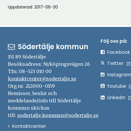
p
Uppdaterad: 2017-06-30
n
a
i
n
Följ oss på:
Södertälje kommun
y
Facebook
t
151 89 Södertälje
Twitter
t
Besöksadress: Nyköpingsvägen 26
Tfn: 08–523 010 00
f
Instagram
kontaktcenter@sodertalje.se
ö
Youtube
Org.nr. 212000–0159
n
Remisser, beslut och
s
LinkedIn
meddelande/info till Södertälje
t
kommun skickas
e
till:
sodertalje.kommun@sodertalje.se
r
Öppna
Kontaktcenter