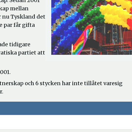
kap. Sedan 2001
skap mellan
r nu Tyskland det
 par får gifta
ade tidigare
tiska partiet att
2001.
tnerskap och 6 stycken har inte tillåtet varesig
r.