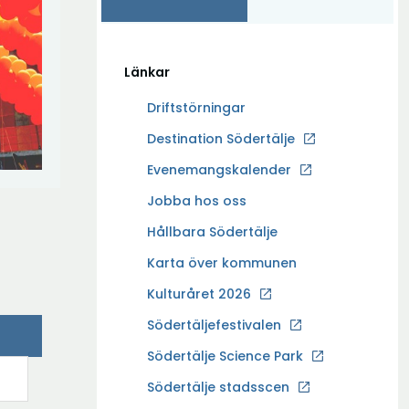
Länkar
Driftstörningar
Ö
Destination Södertälje
p
Evenemangskalender
p
Ö
Jobba hos oss
n
p
a
Hållbara Södertälje
p
i
Karta över kommunen
n
n
a
Kulturåret 2026
y
i
t
Södertäljefestivalen
n
t
Ö
Södertälje Science Park
y
f
p
t
Södertälje stadsscen
ö
p
t