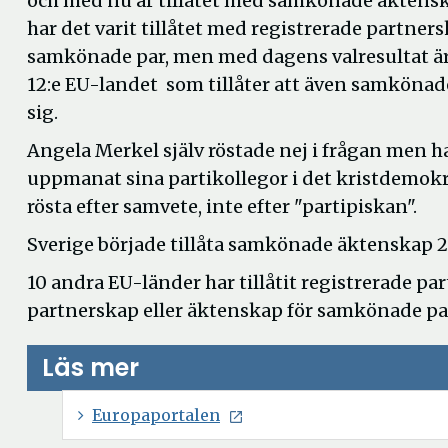
och med nu är tillåtet med samkönade äktens
har det varit tillåtet med registrerade partner
samkönade par, men med dagens valresultat ä
12:e EU-landet som tillåter att även samkönade
sig.
Angela Merkel själv röstade nej i frågan men h
uppmanat sina partikollegor i det kristdemokra
rösta efter samvete, inte efter "partipiskan".
Sverige började tillåta samkönade äktenskap 
10 andra EU-länder har tillåtit registrerade par
partnerskap eller äktenskap för samkönade pa
Läs mer
Ö
Europaportalen
p