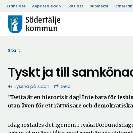
Translate
Anpassa sidan
Lättläst
Suomeksi
Other la
Start
Tyskt ja till samkön
Lyssna på sidan
Dela
”Detta är en historisk dag! Inte bara för lesb
utan även för ett rättvisare och demokratisk
Idag röstades det igenom i tyska Förbundsdagen