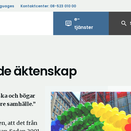
nguages
Kontaktcenter:
08-523 010 00
e-
display_settings
search
tjänster
ade äktenskap
iska och bögar
are samhälle.”
, att det från