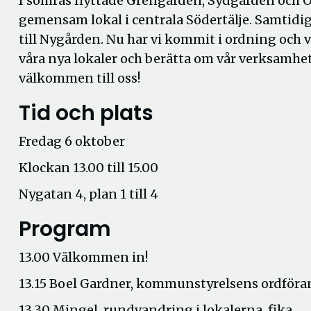
I somras flyttade Grengården, Sydgården och Ö
gemensam lokal i centrala Södertälje. Samtidi
till Nygården. Nu har vi kommit i ordning och v
våra nya lokaler och berätta om vår verksamhet
välkommen till oss!
Tid och plats
Fredag 6 oktober
Klockan 13.00 till 15.00
Nygatan 4, plan 1 till 4
Program
13.00 Välkommen in!
13.15 Boel Gardner, kommunstyrelsens ordföra
13.30 Mingel, rundvandring i lokalerna, fika