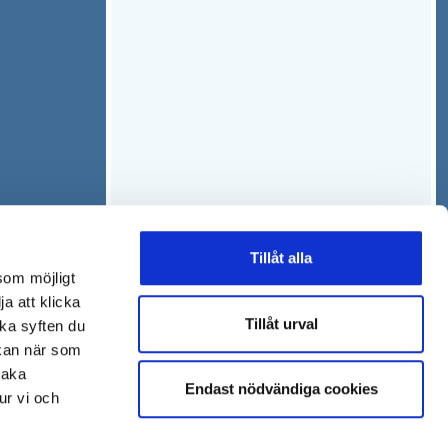
Tillåt alla
som möjligt
ja att klicka
Tillåt urval
lka syften du
 kan när som
baka
Endast nödvändiga cookies
ur vi och