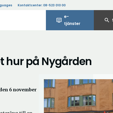
nguages
Kontaktcenter:
08-523 010 00
e-
display_settings
search
tjänster
 hur på Nygården
 den 6 november