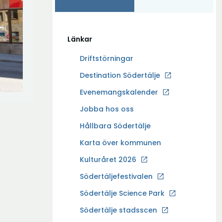
Länkar
Driftstörningar
Ö
Destination Södertälje
p
Evenemangskalender
p
Ö
Jobba hos oss
n
p
a
Hållbara Södertälje
p
i
Karta över kommunen
n
n
a
Kulturåret 2026
y
i
t
Södertäljefestivalen
n
t
Ö
Södertälje Science Park
y
f
p
t
Södertälje stadsscen
ö
p
t