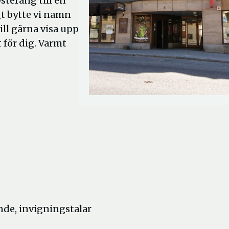
steräng till en
gt bytte vi namn
ill gärna visa upp
 för dig. Varmt
nde, invigningstalar