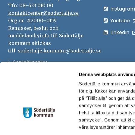
Tfn: 08–523 010 00
Instagram
kontaktcenter@sodertalje.se
Youtube
Org.nr. 212000–0159
Remisser, beslut och
LinkedIn
meddelande/info till Södertälje
kommun skickas
till:
sodertalje.kommun@sodertalje.se
Öppna
Kontaktcenter
i
Synpunkter och felanmälan
Denna webbplats använde
nytt
Södertälje kommun använde
Öppna
Press
fönster
för dig. Kakor kan användas
i
Säkra meddelanden
på ”Tillåt alla” och ger då
nytt
samtycker till genom att vä
Anslagstavla
fönster
helst ta tillbaka ditt samt
Skicka faktura till Södertälje
samtycke”. Genom att klic
våra leverantörer inhämtar
kommun