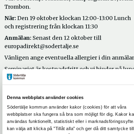
Trombon.
När:
Den 19 oktober klockan 12:00-13:00 Lunch
och registrering från klockan 11:30
Anmälan:
Senast den 12 oktober till
europadirekt@sodertalje.se
Vänligen ange eventuella allergier i din anmäla
Seminariet är kostnadsfritt och vi bjuder på lun
Bonus!
När du anmäler dig till lunchen har du även
Denna webbplats använder cookies
möjlighet att anmäla dig till Mångfaldsdagen, i 
Södertälje kommun använder kakor (cookies) för att våra
med temat HBTQ. Mångfaldsdagen är en
webbplatser ska fungera så bra som möjligt för dig. Kakor k
återkommande kompetensutvecklingsdag i
användas funktionellt, statistiskt eller i marknadsföringssyfte
mångfaldsfrågor för chefer, fackliga och HR-
kan välja att klicka på ”Tillåt alla” och ger då ditt samtycke till
personal i medlemsorganisationerna Scania, As