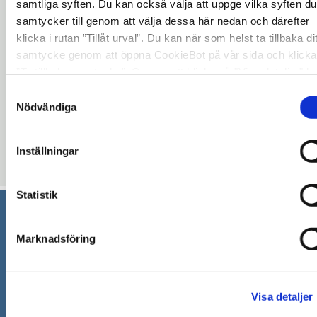
samtliga syften. Du kan också välja att uppge vilka syften du
Zeneca, Södertälje Sjukhus, Telge AB och
samtycker till genom att välja dessa här nedan och därefter
Södertälje kommun.
klicka i rutan ”Tillåt urval”. Du kan när som helst ta tillbaka dit
samtycke genom att öppna CookieBot på vår sida och klicka
När:
Den 19 oktober, klockan 13:15-16:30(Samma
”Ta tillbaka samtycke”. Genom att klicka på "Visa detaljer" k
lokal)
läsa om hur kakorna används och hur vi och våra leverantör
Samtyckesval
inhämtar och behandlar personuppgifter.
Nödvändiga
Ange när du anmäler dig om du även vill delta i
Mångfaldsdagen.
Inställningar
Uppdaterad: 2017-10-02
Statistik
Södertälje kommun
Marknadsföring
151 89 Södertälje
Besöksadress: Nyköpingsvägen 26
Tfn: 08–523 010 00
Visa detaljer
kontaktcenter@sodertalje.se