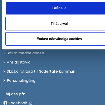
Org.nr. 212000–0159
Tillåt alla
Remisser, beslut och meddelande/info till Södertälje
kommun skickas till:
sodertalje.kommun@sodertalje
Tillåt urval
Öppna
Kontaktcenter
i
Synpunkter och felanmälan
nytt
Endast nödvändiga cookies
Öppna
Press
fönster
i
Säkra meddelanden
nytt
Anslagstavla
fönster
Skicka faktura till Södertälje kommun
Öppna
Personalingång
i
nytt
Följ oss på:
fönster
Facebook