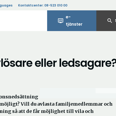
nguages
Kontaktcenter:
08-523 010 00
e-
display_settings
search
tjänster
lösare eller ledsagare
tionsnedsättning
om möjligt? Vill du avlasta familjemedlemmar och
ng så att de får möjlighet till vila och