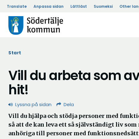
Translate
Anpassa sidan
Lättläst
Suomeksi
Other la
Start
Vill du arbeta som av
hit!
Lyssna på sidan
Dela
Vill du hjälpa och stödja personer med funk
så att de kan leva ett så självständigt liv s
anhöriga till personer med funktionsnedsättni