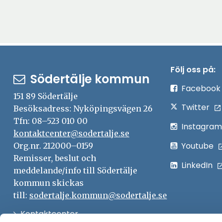
Följ oss på:
Södertälje kommun
Facebook
151 89 Södertälje
Twitter
Besöksadress: Nyköpingsvägen 26
Tfn: 08–523 010 00
Instagram
kontaktcenter@sodertalje.se
Youtube
Org.nr. 212000–0159
Remisser, beslut och
LinkedIn
meddelande/info till Södertälje
kommun skickas
till:
sodertalje.kommun@sodertalje.se
Öppna
Kontaktcenter