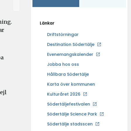
ning.
Länkar
ar
Driftstörningar
Ö
Destination Södertälje
p
Evenemangskalender
pa
p
Ö
Jobba hos oss
n
p
a
Hållbara Södertälje
p
i
Karta över kommunen
n
n
ejl
a
Kulturåret 2026
y
i
t
Södertäljefestivalen
n
t
Ö
Södertälje Science Park
y
f
p
t
Södertälje stadsscen
ö
p
t