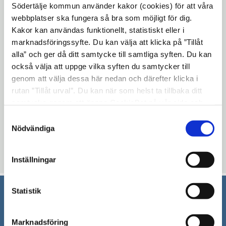
på Stockholms slott i höst. Var med och
Södertälje kommun använder kakor (cookies) för att våra
marknadsför Södertälje och främja
webbplatser ska fungera så bra som möjligt för dig.
integrationen genom att nominera en
Kakor kan användas funktionellt, statistiskt eller i
marknadsföringssyfte. Du kan välja att klicka på ”Tillåt
framgångsrik företagare med utländsk
alla” och ger då ditt samtycke till samtliga syften. Du kan
bakgrund. Många människor flyttar hit och
också välja att uppge vilka syften du samtycker till
gör Sverige lite bättre. Hylla en företagare
genom att välja dessa här nedan och därefter klicka i
med utländsk bakgrund i din
rutan ”Tillåt urval”. Du kan när som helst ta tillbaka ditt
Öppna
kommun. Nominera din kandidat
här
samtycke genom att öppna CookieBot på vår sida och
i
senast den 30 juni.
klicka på ”Ta tillbaka samtycke”. Genom att klicka på
Samtyckesval
"Visa detaljer" kan du läsa om hur kakorna används och
nytt
Nödvändiga
Öppna
Läs mer om
priset här
.
hur vi och våra leverantörer inhämtar och behandlar
fönster
i
personuppgifter.
Uppdaterad: 2018-05-16
Inställningar
nytt
fönster
Statistik
Södertälje kommun
Marknadsföring