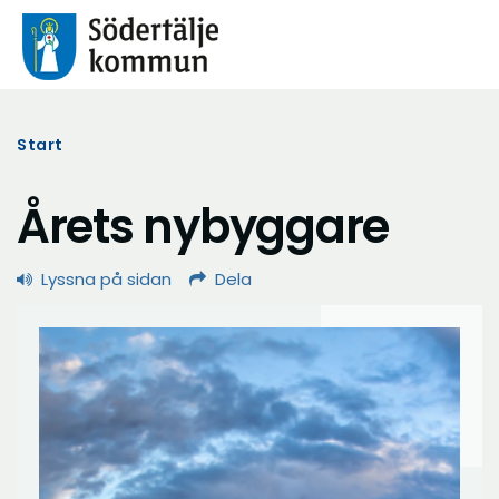
Start
Årets nybyggare
Lyssna på sidan
Dela