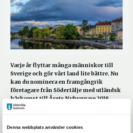
Varje år flyttar många människor till
Sverige och gör vårt land lite bättre. Nu
kan du nominera en framgångrik
företagare från Södertälje med utländsk
härkomst till Årets Nybyggare 2018.
Priset Årets Nybyggare delas ut av Hans
Kungliga Majestät Konung Carl XVI Gustaf
Denna webbplats använder cookies