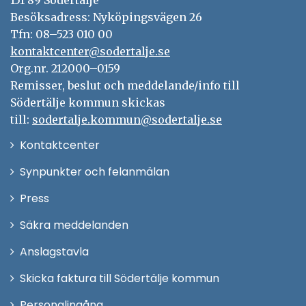
151 89 Södertälje
Besöksadress: Nyköpingsvägen 26
Tfn: 08–523 010 00
kontaktcenter@sodertalje.se
Org.nr. 212000–0159
Remisser, beslut och meddelande/info till
Södertälje kommun skickas
till:
sodertalje.kommun@sodertalje.se
Öppna
Kontaktcenter
i
Synpunkter och felanmälan
nytt
Öppna
Press
fönster
i
Säkra meddelanden
nytt
Anslagstavla
fönster
Skicka faktura till Södertälje kommun
Öppna
Personalingång