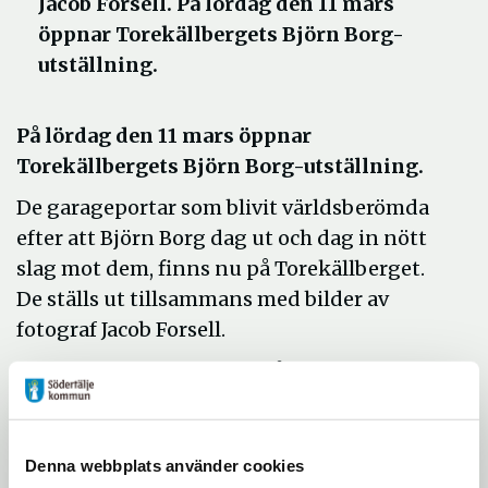
Jacob Forsell. På lördag den 11 mars
öppnar Torekällbergets Björn Borg-
utställning.
På lördag den 11 mars öppnar
Torekällbergets Björn Borg-utställning.
De garageportar som blivit världsberömda
efter att Björn Borg dag ut och dag in nött
slag mot dem, finns nu på Torekällberget.
De ställs ut tillsammans med bilder av
fotograf Jacob Forsell.
Jacob Forsell var anställd på Expressen 1964
- 1990 och är en av sin generations mest
tongivande fotografer. Han följde Björn
Borgs karriär under hela 1970-talet. Från
Denna webbplats använder cookies