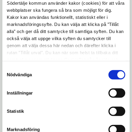
den okände 14-åringen i Kungens Kanna
Södertälje kommun använder kakor (cookies) för att våra
till toppmatcherna i Stockholm Open,
webbplatser ska fungera så bra som möjligt för dig.
Masters och Davis Cup, och de stora
Kakor kan användas funktionellt, statistiskt eller i
marknadsföringssyfte. Du kan välja att klicka på ”Tillåt
Wimbledonsegrarna.
alla” och ger då ditt samtycke till samtliga syften. Du kan
Utställningen visas på handelsboden i
också välja att uppge vilka syften du samtycker till
Torekällberget, som har öppet lördagar och
genom att välja dessa här nedan och därefter klicka i
rutan ”Tillåt urval”. Du kan när som helst ta tillbaka ditt
söndagar kl. 11-16 i mars.
samtycke genom att öppna CookieBot på vår sida och
Mer information
klicka på ”Ta tillbaka samtycke”. Genom att klicka på
Samtyckesval
"Visa detaljer" kan du läsa om hur kakorna används och
Nödvändiga
Kristina Svidén, programintendent
hur vi och våra leverantörer inhämtar och behandlar
Torekällberget, 08-523 014 34,
personuppgifter.
kristina.sviden@sodertalje.se
Inställningar
Helene Andersson, pressekreterare, 08-523
Statistik
066 03,
helene.p.andersson@sodertalje.se
Marknadsföring
Med vänliga hälsningar