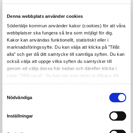
Denna webbplats använder cookies
I samband med återplanteringen anordnas
Södertälje kommun använder kakor (cookies) för att våra
en höstfest i Stadsparken. Tekniska
webbplatser ska fungera så bra som möjligt för dig.
nämndens ordförande Ewa Lofvar-
Kakor kan användas funktionellt, statistiskt eller i
Konradsson kommer att tala och Karin
marknadsföringssyfte. Du kan välja att klicka på ”Tillåt
alla” och ger då ditt samtycke till samtliga syften. Du kan
Sundström, dotter till Magnus Johnson,
också välja att uppge vilka syften du samtycker till
berättar om sin fars gärning. Det bjuds även
genom att välja dessa här nedan och därefter klicka i
på varm dryck och frukt.
rutan ”Tillåt urval”. Du kan när som helst ta tillbaka ditt
samtycke genom att öppna CookieBot på vår sida och
klicka på ”Ta tillbaka samtycke”. Genom att klicka på
Samtyckesval
Välkomna! Tid: Tisdag den 2 oktober kl.
"Visa detaljer" kan du läsa om hur kakorna används och
Nödvändiga
11.00 Plats: Stadsparken För mer
hur vi och våra leverantörer inhämtar och behandlar
personuppgifter.
information Kerstin Fogelberg,
Inställningar
stadsträdgårdsmästare, 08-550 230 65