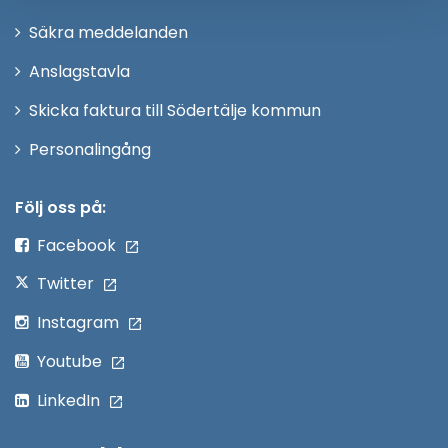
i
Säkra meddelanden
nytt
Anslagstavla
fönster
Skicka faktura till Södertälje kommun
Öppna
Personalingång
i
nytt
Följ oss på:
fönster
Facebook
Twitter
Instagram
Youtube
LinkedIn