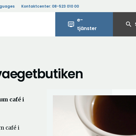
nguages
Kontaktcenter:
08-523 010 00
e-
display_settings
search
tjänster
ivaegetbutiken
um café i
 café i