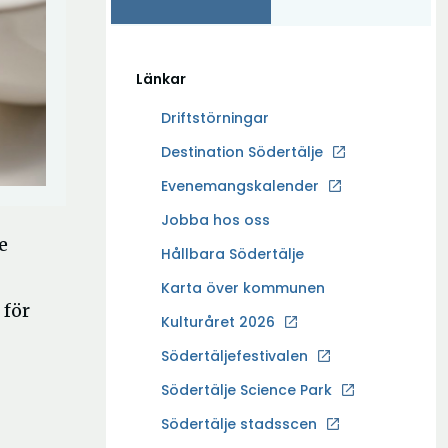
Länkar
Driftstörningar
Ö
Destination Södertälje
p
Evenemangskalender
p
Ö
Jobba hos oss
n
e
p
a
Hållbara Södertälje
p
i
Karta över kommunen
n
n
 för
a
Kulturåret 2026
y
i
t
Södertäljefestivalen
n
t
Ö
Södertälje Science Park
y
f
p
t
Södertälje stadsscen
ö
p
t