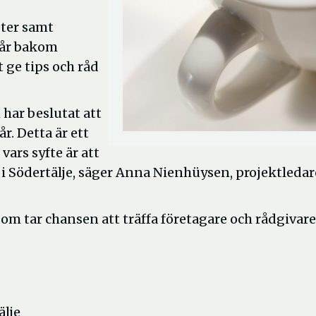
eter samt
tår bakom
t ge tips och råd
 har beslutat att
r. Detta är ett
vars syfte är att
 Södertälje, säger Anna Nienhüysen, projektledar
 tar chansen att träffa företagare och rådgivare
älje