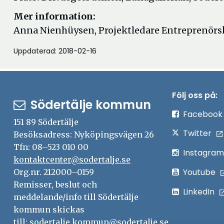
Mer information:
Anna Nienhüysen, Projektledare Entreprenörsk
Uppdaterad: 2018-02-16
Följ oss på:
Södertälje kommun
Facebook
151 89 Södertälje
Twitter
Besöksadress: Nyköpingsvägen 26
Tfn: 08–523 010 00
Instagram
kontaktcenter@sodertalje.se
Youtube
Org.nr. 212000–0159
Remisser, beslut och
LinkedIn
meddelande/info till Södertälje
kommun skickas
till:
sodertalje.kommun@sodertalje.se