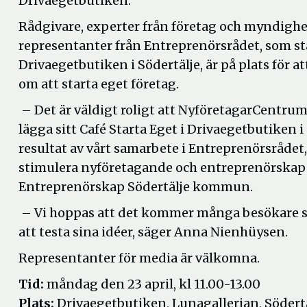
Drivaegetbutiken.
Rådgivare, experter från företag och myndigh
representanter från Entreprenörsrådet, som s
Drivaegetbutiken i Södertälje, är på plats för at
om att starta eget företag.
– Det är väldigt roligt att NyföretagarCentrum
lägga sitt Café Starta Eget i Drivaegetbutiken i å
resultat av vårt samarbete i Entreprenörsrådet, 
stimulera nyföretagande och entreprenörskap i
Entreprenörskap Södertälje kommun.
– Vi hoppas att det kommer många besökare som
att testa sina idéer, säger Anna Nienhüysen.
Representanter för media är välkomna.
Tid:
måndag den 23 april, kl 11.00-13.00
Plats:
Drivaegetbutiken, Lunagallerian, Södert