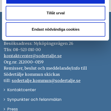
Uppdaterad: 2020-06-23
Tillåt urval
Södertälje kommun
Endast nödvändiga cookies
151 89 Södertälje
Besöksadress: Nyköpingsvägen 26
Tfn: 08–523 010 00
kontaktcenter@sodertalje.se
Org.nr. 212000–0159
Remisser, beslut och meddelande/info till
Södertälje kommun skickas
till:
sodertalje.kommun@sodertalje.se
Öppna
Kontaktcenter
i
Synpunkter och felanmälan
nytt
Öppna
Press
fönster