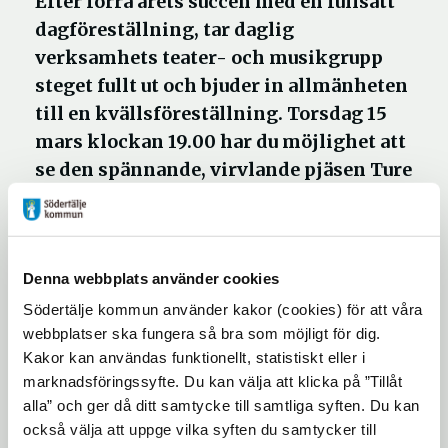
Efter förra årets succén med en fullsatt
dagföreställning, tar daglig
verksamhets teater- och musikgrupp
steget fullt ut och bjuder in allmänheten
till en kvällsföreställning. Torsdag 15
mars klockan 19.00 har du möjlighet att
se den spännande, virvlande pjäsen Ture
Sventon löser fallet i Lingonboda på
Oktoberteatern.
Denna webbplats använder cookies
Har du tidigare läst böckerna om Ture
Södertälje kommun använder kakor (cookies) för att våra
Sventon finns det flera
webbplatser ska fungera så bra som möjligt för dig.
igenkänningsfaktorer: en kidnappad katt,
Kakor kan användas funktionellt, statistiskt eller i
en magisk matta, Omar och hans fez och sist
marknadsföringssyfte. Du kan välja att klicka på ”Tillåt
men inte minst den klassiska
alla” och ger då ditt samtycke till samtliga syften. Du kan
"temmelburken". Genrepet fick höga betyg
också välja att uppge vilka syften du samtycker till