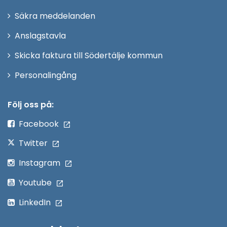
i
Säkra meddelanden
nytt
Anslagstavla
fönster
Skicka faktura till Södertälje kommun
Öppna
Personalingång
i
nytt
Följ oss på:
fönster
Facebook
Twitter
Instagram
Youtube
LinkedIn