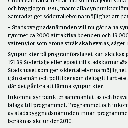
Under samrådstiden är alla södertäljebor välk
och bygglagen, PBL, måste alla synpunkter lämn
Samrådet ger södertäljeborna möjlighet att på
- Stadsbyggnadsnämnden vill nu gärna ha synpu
rymmer ca 2000 attraktiva boenden och 19 000m
vattenytor som gröna stråk ska bevaras, säge
Synpunkter på programförslaget kan skickas pe
151 89 Södertälje eller epost till stadskarnan@
Stadshuset som ger södertäljeborna möjlighet 
tjänstemän och politiker som deltagit i arbetet
där det går bra att lämna synpunkter.
Inkomna synpunkter sammanfattas och besvar
bilaga till programmet. Programmet och inko
av stadsbyggnadsnämnden innan programmet 
beräknas ske under 2010.