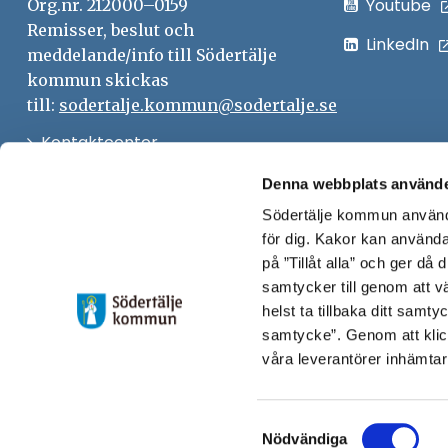
Youtube
Org.nr. 212000–0159
Remisser, beslut och
LinkedIn
meddelande/info till Södertälje
kommun skickas
till:
sodertalje.kommun@sodertalje.se
Öppna
Kontaktcenter
i
Synpunkter och felanmälan
Denna webbplats använde
nytt
Södertälje kommun använde
Öppna
Press
fönster
för dig. Kakor kan användas
i
Säkra meddelanden
på ”Tillåt alla” och ger då
nytt
samtycker till genom att vä
Anslagstavla
fönster
helst ta tillbaka ditt samt
Skicka faktura till Södertälje
samtycke”. Genom att klic
våra leverantörer inhämtar
kommun
Öppna
Personalingång
Samtyckesval
i
Nödvändiga