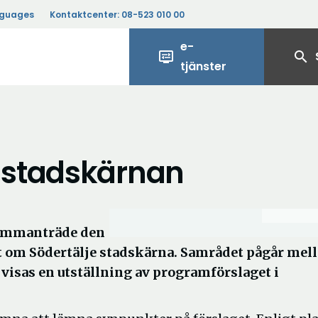
nguages
Kontaktcenter:
08-523 010 00
e-
display_settings
search
tjänster
 stadskärnan
sammanträde den
t om Södertälje stadskärna. Samrådet pågår mell
visas en utställning av programförslaget i