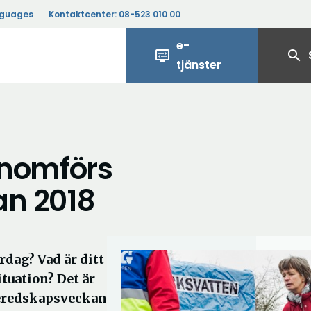
nguages
Kontaktcenter:
08-523 010 00
e-
display_settings
search
tjänster
enomförs
an 2018
rdag? Vad är ditt
ituation? Det är
beredskapsveckan