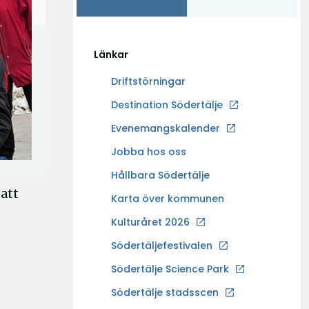
Länkar
Driftstörningar
Ö
Destination Södertälje
p
Evenemangskalender
p
Ö
Jobba hos oss
n
p
a
Hållbara Södertälje
p
i
att
Karta över kommunen
n
n
a
Kulturåret 2026
y
i
t
Södertäljefestivalen
n
t
Ö
Södertälje Science Park
y
f
p
t
Södertälje stadsscen
ö
p
t