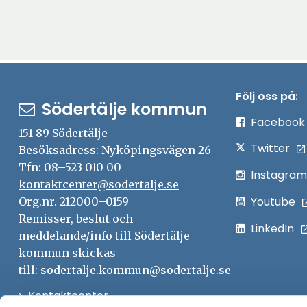
Följ oss på:
Södertälje kommun
Facebook
151 89 Södertälje
Twitter
Besöksadress: Nyköpingsvägen 26
Tfn: 08–523 010 00
Instagram
kontaktcenter@sodertalje.se
Youtube
Org.nr. 212000–0159
Remisser, beslut och
LinkedIn
meddelande/info till Södertälje
kommun skickas
till:
sodertalje.kommun@sodertalje.se
Öppna
Kontaktcenter