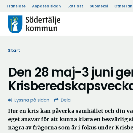
Translate
Anpassa sidan
Lättläst
Suomeksi
Other la
Start
Den 28 maj-3 juni g
Krisberedskapsveck
Lyssna på sidan
Dela
Hur en kris kan påverka samhället och din va
eget ansvar för att kunna klara en besvärlig s
några av frågorna som är i fokus under Kris