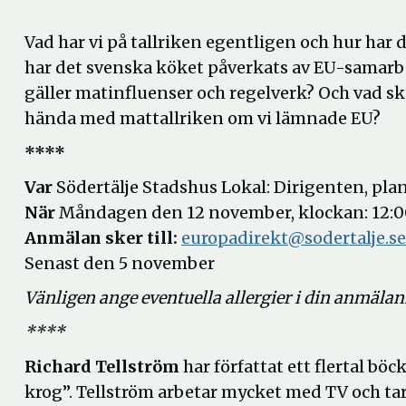
Vad har vi på tallriken egentligen och hur har d
har det svenska köket påverkats av EU-samarb
gäller matinfluenser och regelverk? Och vad s
hända med mattallriken om vi lämnade EU?
****
Var
Södertälje Stadshus Lokal: Dirigenten, plan
När
Måndagen den 12 november, klockan: 12:0
Anmälan sker till:
europadirekt@sodertalje.s
Senast den 5 november
Vänligen ange eventuella allergier i din anmälan
****
Richard Tellström
har författat ett flertal bö
krog”. Tellström arbetar mycket med TV och ta