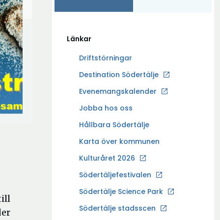
Länkar
Driftstörningar
Ö
Destination Södertälje
p
Evenemangskalender
p
Ö
Jobba hos oss
n
p
a
Hållbara Södertälje
p
i
Karta över kommunen
n
n
a
Kulturåret 2026
y
i
t
Södertäljefestivalen
n
t
Ö
Södertälje Science Park
y
f
ill
p
t
Södertälje stadsscen
ö
der
p
t