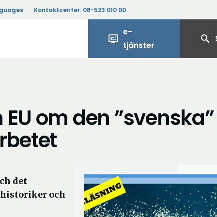
nguages
Kontaktcenter:
08-523 010 00
e-
display_settings
search
tjänster
m EU om den ”svenska”
rbetet
ch det
historiker och