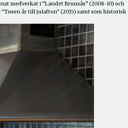
 annat medverkat i ”Landet Brunsås” (2008-10) och
 "Tusen år till julafton" (2015) samt som historisk