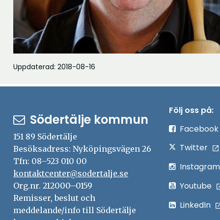
Uppdaterad: 2018-08-16
Följ oss på:
Södertälje kommun
Facebook
151 89 Södertälje
Twitter
Besöksadress: Nyköpingsvägen 26
Tfn: 08–523 010 00
Instagram
kontaktcenter@sodertalje.se
Youtube
Org.nr. 212000–0159
Remisser, beslut och
LinkedIn
meddelande/info till Södertälje