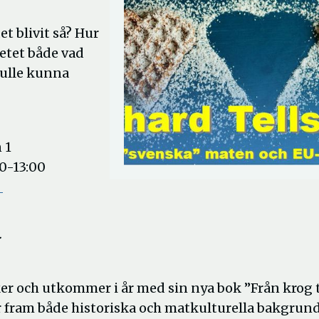
et blivit så? Hur
etet både vad
kulle kunna
 1
0-13:00
Öppna
e
i
nytt
.
fönster
cker och utkommer i år med sin nya bok ”Från krog t
r fram både historiska och matkulturella bakgrun