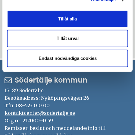
forskningsområdet och högre utbildning.
Möjligheten med ett strategiskt nätverk av
europeiska universitet skulle kunna bidra
Tillåt alla
till ökad konkurrens med resten av världen
i framtiden.
Tillåt urval
Uppdaterad: 2018-02-19
Endast nödvändiga cookies
Södertälje kommun
151 89 Södertälje
Besöksadress: Nyköpingsvägen 26
Tfn: 08–523 010 00
kontaktcenter@sodertalje.se
Org.nr. 212000–0159
Remisser, beslut och meddelande/info till