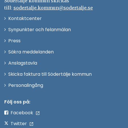
Södertälje kommun skickas
till:
sodertalje.kommun@sodertalje.se
Öppna
Kontaktcenter
i
Synpunkter och felanmälan
nytt
Öppna
Press
fönster
i
Säkra meddelanden
nytt
Anslagstavla
fönster
Skicka faktura till Södertälje kommun
Öppna
Personalingång
i
nytt
Följ oss på:
fönster
Facebook
Twitter