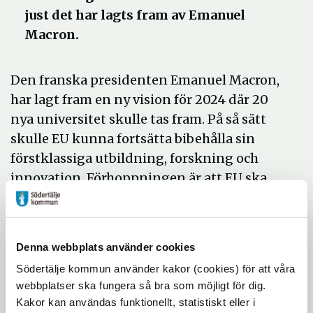
just det har lagts fram av Emanuel
Macron.
Den franska presidenten Emanuel Macron,
har lagt fram en ny vision för 2024 där 20
nya universitet skulle tas fram. På så sätt
skulle EU kunna fortsätta bibehålla sin
förstklassiga utbildning, forskning och
innovation. Förhoppningen är att EU ska
kunna hålla samma tempo som andra
länder utanför gemenskapen vad gäller
tillväxt, utbildning, forskning och
Denna webbplats använder cookies
utveckling.
Södertälje kommun använder kakor (cookies) för att våra
I nuläget är universitet inom EU
webbplatser ska fungera så bra som möjligt för dig.
underrepresenterade i topprankningar
Kakor kan användas funktionellt, statistiskt eller i