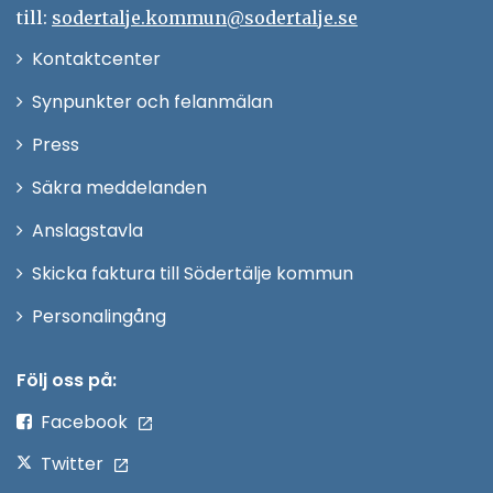
till:
sodertalje.kommun@sodertalje.se
Öppna
Kontaktcenter
i
Synpunkter och felanmälan
nytt
Öppna
Press
fönster
i
Säkra meddelanden
nytt
Anslagstavla
fönster
Skicka faktura till Södertälje kommun
Öppna
Personalingång
i
nytt
Följ oss på:
fönster
Facebook
Twitter