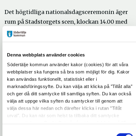
Det högtidliga nationalsdagsceremonin äger
rum på Stadstorgets scen, klockan 14.00 med
tal av förra årets S:ta Ragnhildsmedaljör Anki
Johansson, körsång och utdelning av
Struerpokalen.
Denna webbplats använder cookies
Södertälje kommun använder kakor (cookies) för att våra
Konferencier för dagen är Metin Rhawi.
webbplatser ska fungera så bra som möjligt för dig. Kakor
kan användas funktionellt, statistiskt eller i
Kommunfullmäktiges ordförande Karin
marknadsföringssyfte. Du kan välja att klicka på ”Tillåt alla”
Östlund delar ut S:ta Ragnhildsmedaljen
och ger då ditt samtycke till samtliga syften. Du kan också
samt flaggor och fanor. Huvudtalare är Bengt
välja att uppge vilka syften du samtycker till genom att
välja dessa här nedan och därefter klicka i rutan ”Tillåt
Westerberg, ordförande i Svenska Röda
urval”. Du kan när som helst ta tillbaka ditt samtycke
Korset tillika Södertälje son.
genom att öppna CookieBot på vår sida och klicka på ”Ta
Det traditionella firandet avslutas med
tillbaka samtycke”. Genom att klicka på "Visa detaljer" kan
Samtyckesval