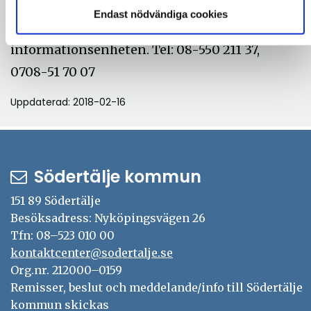
kommunfullmäktiges ordf (s). Tel: 08-550 223
Endast nödvändiga cookies
70, 0708-51 84 09 Sandra Vesterdahl,
informationsenheten. Tel: 08-550 211 37,
0708-51 70 07
Uppdaterad: 2018-02-16
Södertälje kommun
151 89 Södertälje
Besöksadress: Nyköpingsvägen 26
Tfn: 08–523 010 00
kontaktcenter@sodertalje.se
Org.nr. 212000–0159
Remisser, beslut och meddelande/info till Södertälje
kommun skickas