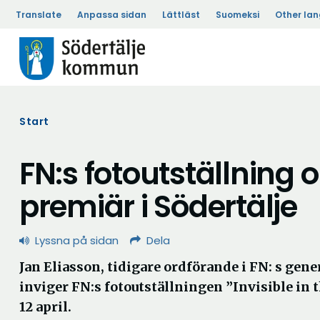
Translate
Anpassa sidan
Lättläst
Suomeksi
Other la
Start
FN:s fotoutställning 
premiär i Södertälje
Lyssna på sidan
Dela
Jan Eliasson, tidigare ordförande i FN: s gen
inviger FN:s fotoutställningen ”Invisible in t
12 april.