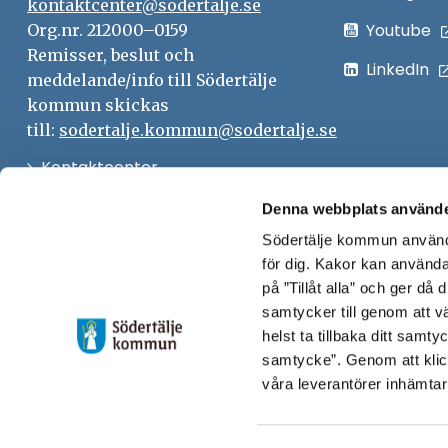
kontaktcenter@sodertalje.se
Youtube
Org.nr. 212000–0159
Remisser, beslut och
LinkedIn
meddelande/info till Södertälje
kommun skickas
till:
sodertalje.kommun@sodertalje.se
Öppna
Kontaktcenter
i
Synpunkter och felanmälan
Denna webbplats använde
nytt
Södertälje kommun använde
Öppna
Press
fönster
för dig. Kakor kan användas
i
Säkra meddelanden
på ”Tillåt alla” och ger då
nytt
samtycker till genom att vä
Anslagstavla
fönster
helst ta tillbaka ditt samt
Skicka faktura till Södertälje
samtycke”. Genom att klic
våra leverantörer inhämtar
kommun
Öppna
Personalingång