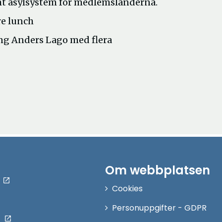
mt asylsystem för medlemsländerna.
e lunch
g Anders Lago med flera
Om webbplatsen
Cookies
Personuppgifter - GDPR