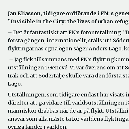
Jan Eliasson, tidigare ordförande i FN: s gen
”Invisible in the City: the lives of urban refug
– Det är fantastiskt att FN:s fotoutställning. ”I
första gången, internationellt, ställs ut i Söd
flyktingarnas egna ögon säger Anders Lago, k
– Jag fick tillsammans med FN:s flyktingkomm
utställningen i Genevé. Vi var överens om att Söd
Irak och att Södertälje skulle vara den första s
Lago.
Utställningen, som tidigare endast har visats 
därefter att gå vidare till världsutställningen
människor drabbas när de är på flykt. Utställn
ansvar som alla måste ta för världens flykting
övriga länder i världen.