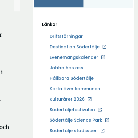
Länkar
r
Driftstörningar
Ö
Destination Södertälje
p
Evenemangskalender
p
Ö
Jobba hos oss
n
 i
p
a
Hållbara Södertälje
p
i
Karta över kommunen
n
n
a
Kulturåret 2026
y
r
i
t
Södertäljefestivalen
n
t
Ö
Södertälje Science Park
y
f
 och
p
t
Södertälje stadsscen
ö
p
t