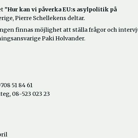
t ”
Hur kan vi påverka EU:s asylpolitik på
ige, Pierre Schellekens deltar.
gen finnas möjlighet att ställa frågor och interv
lningsansvarige Paki Holvander.
708 51 84 61
teg, 08-523 023 23
ril