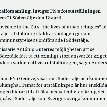
eralförsamling, inviger FN:s fotoutställningen
ees” i Södertälje den 12 april.
nvisible in the City- the lives of urban refugees” fö
ertälje. Utställning skildrar vardagen genom
ommunstyrelsens ordförande i Södertälje.
issarie António Guterres möjligheten att se
ertälje fått ta ett orimligt stort ansvar för kriget
taden i världen att visa utställningen, säger Anders
inom FN i Genève, visas nu i Södertälje och komme
 i Shanghai. Temat för utställningen är hur enskilda
ingen bidrar till att öka medvetenheten kring det
ar, såväl Södertälje som Sveriges övriga kommuner