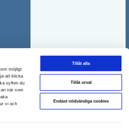
Tillåt alla
som möjligt
ja att klicka
Tillåt urval
lka syften du
 kan när som
baka
Endast nödvändiga cookies
ur vi och