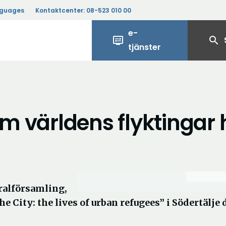
nguages
Kontaktcenter:
08-523 010 00
e-
display_settings
search
tjänster
om världens flyktingar 
eralförsamling,
he City: the lives of urban refugees” i Södertälje