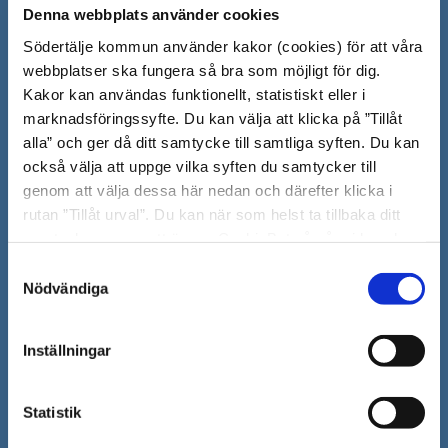
Denna webbplats använder cookies
Södertälje kommun
Södertälje kommun använder kakor (cookies) för att våra
151 89 Södertälje
webbplatser ska fungera så bra som möjligt för dig.
Kakor kan användas funktionellt, statistiskt eller i
Besöksadress: Nyköpingsvägen 26
marknadsföringssyfte. Du kan välja att klicka på ”Tillåt
Tfn: 08–523 010 00
alla” och ger då ditt samtycke till samtliga syften. Du kan
kontaktcenter@sodertalje.se
också välja att uppge vilka syften du samtycker till
Org.nr. 212000–0159
genom att välja dessa här nedan och därefter klicka i
Remisser, beslut och meddelande/info till
rutan ”Tillåt urval”. Du kan när som helst ta tillbaka ditt
Södertälje kommun skickas
samtycke genom att öppna CookieBot på vår sida och
till:
sodertalje.kommun@sodertalje.se
klicka på ”Ta tillbaka samtycke”. Genom att klicka på
Samtyckesval
Öppna
Kontaktcenter
"Visa detaljer" kan du läsa om hur kakorna används och
Nödvändiga
i
hur vi och våra leverantörer inhämtar och behandlar
Synpunkter och felanmälan
personuppgifter.
nytt
Inställningar
Öppna
Press
fönster
i
Säkra meddelanden
Statistik
nytt
Anslagstavla
fönster