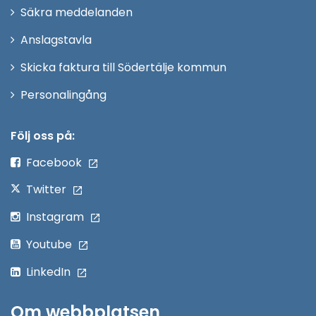
i
Säkra meddelanden
nytt
Anslagstavla
fönster
Skicka faktura till Södertälje kommun
Öppna
Personalingång
i
nytt
Följ oss på:
fönster
Facebook
Twitter
Instagram
Youtube
LinkedIn
Om webbplatsen