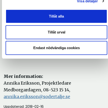
Visa detaljer
Tid:
lördag 31 mars kl 12.00-16.00
Plats:
Södertälje stadshus, Campusgatan 26,
Tillåt alla
Södertälje
Tillåt urval
För mer information se:
http://www.sodertalje.se/Nyheter/Valkommen-
Endast nödvändiga cookies
till-arets-medborgardag-i-Sodertalje/
Mer information:
Annika Eriksson, Projektledare
Medborgardagen, 08-523 15 14,
annika.eriksson@sodertalje.se
Uppdaterad: 2018-02-16