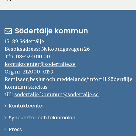
Södertälje kommun
151 89 Södertälje
Besöksadress: Nyköpingsvägen 26
Tfn: 08–523 010 00
kontaktcenter@sodertalje.se
Org.nr. 212000–0159
Remisser, beslut och meddelande/info till Södertälje
kommun skickas
till:
sodertalje.kommun@sodertalje.se
Öppna
Kontaktcenter
i
Synpunkter och felanmälan
nytt
Öppna
Press
fönster