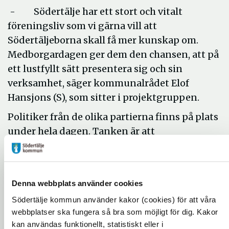
- Södertälje har ett stort och vitalt
föreningsliv som vi gärna vill att
Södertäljeborna skall få mer kunskap om.
Medborgardagen ger dem den chansen, att på
ett lustfyllt sätt presentera sig och sin
verksamhet, säger kommunalrådet Elof
Hansjons (S), som sitter i projektgruppen.
Politiker från de olika partierna finns på plats
under hela dagen. Tanken är att
kommunmedborgarna ska kunna träffa och
prata med sina förtroendevalda under
avslappnade former.
Denna webbplats använder cookies
Södertälje kommun använder kakor (cookies) för att våra
- Det här evenemanget börjar så smått bli
webbplatser ska fungera så bra som möjligt för dig. Kakor
tradition i Kringelstan. Vi har ambitionen att
kan användas funktionellt, statistiskt eller i