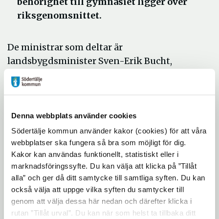
behörighet till gymnasiet ligger över
riksgenomsnittet.
De ministrar som deltar är
landsbygdsminister Sven-Erik Bucht,
justitie- och inrikesminister Morgan
Johansson, ministern för högre utbildning
och forskning, Helene Hellmark Knutsson,
och miljöminister Karolina Skog.
Denna webbplats använder cookies
Södertälje kommun använder kakor (cookies) för att våra
– Det är jätteroligt att regeringen
webbplatser ska fungera så bra som möjligt för dig.
Kakor kan användas funktionellt, statistiskt eller i
uppmärksammar Södertäljes skolors
marknadsföringssyfte. Du kan välja att klicka på ”Tillåt
framgångsrika arbete. Det känns särskilt
alla” och ger då ditt samtycke till samtliga syften. Du kan
roligt eftersom vi har ett utvecklingsarbete
också välja att uppge vilka syften du samtycker till
som håller över tid. Vi har hela tiden fokus
genom att välja dessa här nedan och därefter klicka i
på kvalitet i undervisningen och det har
rutan ”Tillåt urval”. Du kan när som helst ta tillbaka ditt