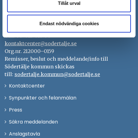
Tillåt urval
Södertälje kommun
151 89 Södertälje
Endast nödvändiga cookies
Besöksadress: Nyköpingsvägen 26
Tfn: 08–523 010 00
kontaktcenter@sodertalje.se
Org.nr. 212000–0159
Remisser, beslut och meddelande/info till
Södertälje kommun skickas
till:
sodertalje.kommun@sodertalje.se
Öppna
Kontaktcenter
i
Synpunkter och felanmälan
nytt
Öppna
Press
fönster
i
Säkra meddelanden
nytt
Anslagstavla
fönster