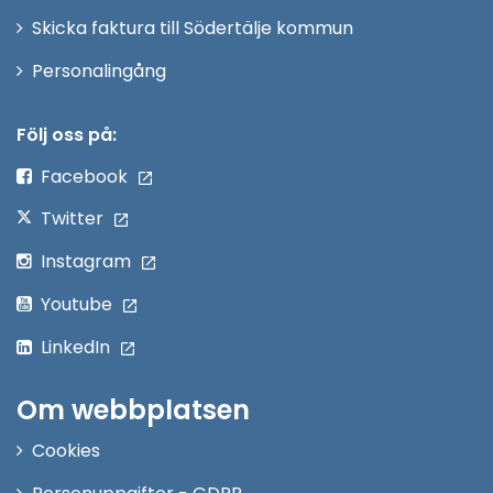
Skicka faktura till Södertälje kommun
Öppna
Personalingång
i
nytt
Följ oss på:
fönster
Facebook
Twitter
Instagram
Youtube
LinkedIn
Om webbplatsen
Cookies