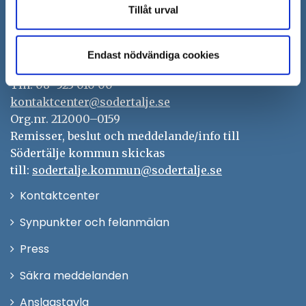
Tillåt urval
Södertälje kommun
151 89 Södertälje
Endast nödvändiga cookies
Besöksadress: Nyköpingsvägen 26
Tfn: 08–523 010 00
kontaktcenter@sodertalje.se
Org.nr. 212000–0159
Remisser, beslut och meddelande/info till
Södertälje kommun skickas
till:
sodertalje.kommun@sodertalje.se
Öppna
Kontaktcenter
i
Synpunkter och felanmälan
nytt
Öppna
Press
fönster
i
Säkra meddelanden
nytt
Anslagstavla
fönster