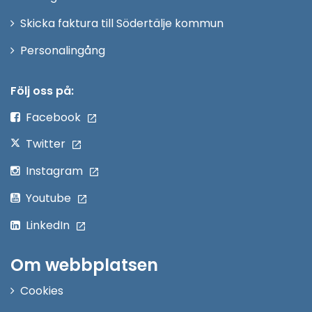
Skicka faktura till Södertälje kommun
Öppna
Personalingång
i
nytt
Följ oss på:
fönster
Facebook
Twitter
Instagram
Youtube
LinkedIn
Om webbplatsen
Cookies