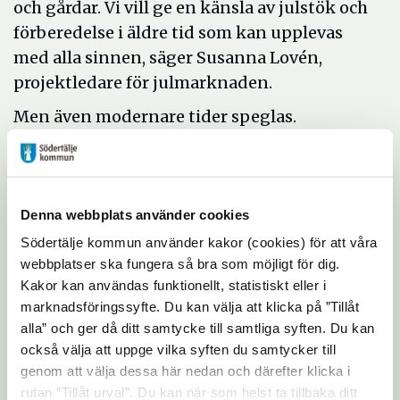
och gårdar. Vi vill ge en känsla av julstök och
förberedelse i äldre tid som kan upplevas
med alla sinnen, säger Susanna Lovén,
projektledare för julmarknaden.
Men även modernare tider speglas.
Stadsmuseet på området visar granar och
pynt från hela 1900-talet. På torget bland
försäljarna finns i år nya, unga företagare
som tar sina första steg ut i affärsvärlden på
Denna webbplats använder cookies
den traditionella julmarknaden. Både S:ta
Södertälje kommun använder kakor (cookies) för att våra
webbplatser ska fungera så bra som möjligt för dig.
Ragnhildsgymnasiet och Wendela
Kakor kan användas funktionellt, statistiskt eller i
Hebbegymnasiet kommer att delta med
marknadsföringssyfte. Du kan välja att klicka på ”Tillåt
elever som går en kurs som heter ung
alla” och ger då ditt samtycke till samtliga syften. Du kan
företagssamhet där man lär sig starta eget.
också välja att uppge vilka syften du samtycker till
genom att välja dessa här nedan och därefter klicka i
Youth Design består av sex tjejer som gör
rutan ”Tillåt urval”. Du kan när som helst ta tillbaka ditt