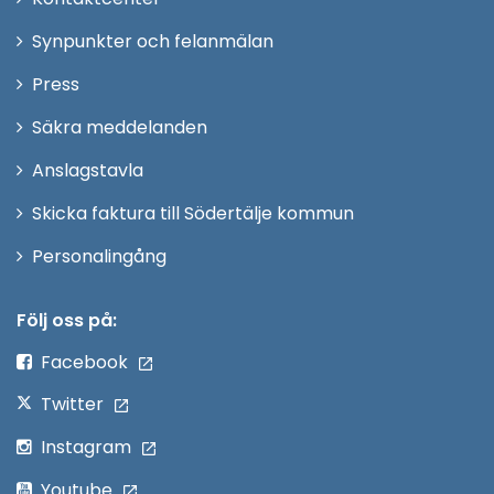
i
Synpunkter och felanmälan
nytt
Öppna
Press
fönster
i
Säkra meddelanden
nytt
Anslagstavla
fönster
Skicka faktura till Södertälje kommun
Öppna
Personalingång
i
nytt
Följ oss på:
fönster
Facebook
Twitter
Instagram
Youtube