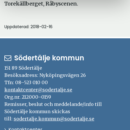
Torekällberget, Råbyscenen.
Uppdaterad: 2018-02-16
Södertälje kommun
151 89 Södertälje
Besöksadress: Nyköpingsvägen 26
Tfn: 08–523 010 00
kontaktcenter@sodertalje.se
Org.nr. 212000–0159
Remisser, beslut och meddelande/info till
Södertälje kommun skickas
till:
sodertalje.kommun@sodertalje.se
Öppna
Kontaktcenter