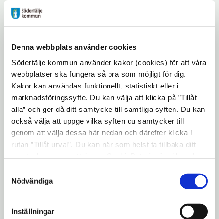
framväxande moderna Södertälje. I de
tidiga tonåren flyttade han sedan härifrån. I
sin senaste bok har årets pristagare
återvänt, inte bara till sin egen uppväxt,
Denna webbplats använder cookies
utan även till sina föräldrars och framför allt
Södertälje kommun använder kakor (cookies) för att våra
sin fars historia. I en djupt personlig och
webbplatser ska fungera så bra som möjligt för dig.
Kakor kan användas funktionellt, statistiskt eller i
öppen berättelse påminner Göran
marknadsföringssyfte. Du kan välja att klicka på ”Tillåt
Rosenberg alla oss dagens Södertäljebor om
alla” och ger då ditt samtycke till samtliga syften. Du kan
vikten av att känna vår historia, och att
också välja att uppge vilka syften du samtycker till
förstå den både i ett större perspektiv och
genom att välja dessa här nedan och därefter klicka i
utifrån den enskilda människans
rutan ”Tillåt urval”. Du kan när som helst ta tillbaka ditt
erfarenheter. Han påminner oss också om
samtycke genom att öppna CookieBot på vår sida och
klicka på ”Ta tillbaka samtycke”. Genom att klicka på
det absolut nödvändiga för en ort som vår,
Samtyckesval
"Visa detaljer" kan du läsa om hur kakorna används och
Nödvändiga
att åtminstone försöka vara en plats som är
hur vi och våra leverantörer inhämtar och behandlar
öppen för människor som behöver en
personuppgifter.
tillflyktsort, även om det inte alltid är lätt
Inställningar