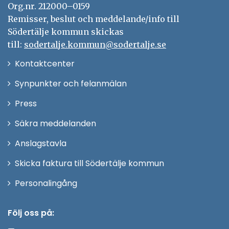
Org.nr. 212000–0159
Remisser, beslut och meddelande/info till
Södertälje kommun skickas
till:
sodertalje.kommun@sodertalje.se
Öppna
Kontaktcenter
i
Synpunkter och felanmälan
nytt
Öppna
Press
fönster
i
Säkra meddelanden
nytt
Anslagstavla
fönster
Skicka faktura till Södertälje kommun
Öppna
Personalingång
i
nytt
Följ oss på:
fönster