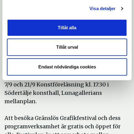
25-27/8 Prova på grafik under
Södertäljefestivalen i Grafiktältet på
Visa detaljer
Storgatan vid hörnet till Garvaregatan.
Öppettider fr 12-20, lö 10-20, sö 10-16.
Tillåt alla
26-27/8 Öppna visningar av grafikverkstan
Tillåt urval
på Södertälje Konstnärskrets lö-sö kl 12-16.
Gamla Flickskolan Orionkullen, Västra
Endast nödvändiga cookies
Kanalgatan 2.
7/9 och 21/9 Konstföreläsning kl. 17:30 i
Södertälje konsthall, Lunagallerians
mellanplan.
Att besöka Gränslös Grafikfestival och dess
programverksamhet är gratis och öppet för