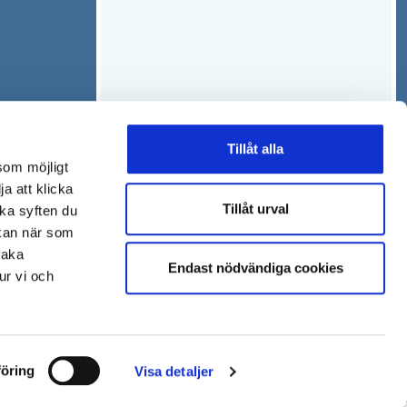
Tillåt alla
som möjligt
ja att klicka
Tillåt urval
lka syften du
 kan när som
baka
Endast nödvändiga cookies
ur vi och
öring
Visa detaljer