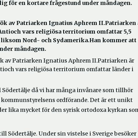
ig för en kortare frågestund under måndagen.
k av Patriarken Ignatius Aphrem II.Patriarken 
ntioch vars religiösa territorium omfattar 5,5
en liksom Nord- och Sydamerika.Han kommer att
 under måndagen.
 av Patriarken Ignatius Aphrem II.Patriarken är
ioch vars religiösa territorium omfattar länder i
ll Södertälje då vi har många invånare som tillhör
, kommunstyrelsens ordförande. Det är ett unikt
der lika mycket för den syrisk ortodoxa kyrkan so
ill Södertälje. Under sin vistelse i Sverige besöker