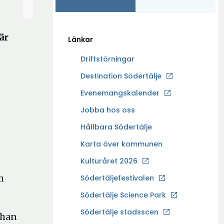
är
Länkar
Driftstörningar
Ö
Destination Södertälje
p
Evenemangskalender
p
Ö
Jobba hos oss
n
p
a
Hållbara Södertälje
p
i
Karta över kommunen
n
n
a
Kulturåret 2026
y
i
t
m
Södertäljefestivalen
n
t
Ö
Södertälje Science Park
y
f
p
t
Södertälje stadsscen
ö
 han
p
t