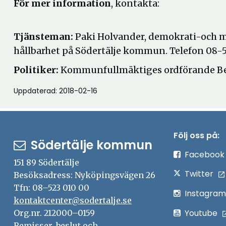
För mer information
, kontakta:
Tjänsteman:
Paki Holvander, demokrati-och m
hållbarhet på Södertälje kommun. Telefon 08-
Politiker:
Kommunfullmäktiges ordförande Bes
Uppdaterad: 2018-02-16
Följ oss på:
Södertälje kommun
Facebook
151 89 Södertälje
Twitter
Besöksadress: Nyköpingsvägen 26
Tfn: 08–523 010 00
Instagram
kontaktcenter@sodertalje.se
Youtube
Org.nr. 212000–0159
Remisser, beslut och