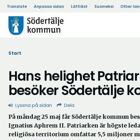
Translate
Anpassa sidan
Lättläst
Suomeksi
Other la
Start
Hans helighet Patria
besöker Södertälje
Lyssna på sidan
Dela
På måndag 25 maj får Södertälje kommun bes
Ignatius Aphrem II. Patriarken är högste led
religiösa territorium omfattar 5,5 miljoner 