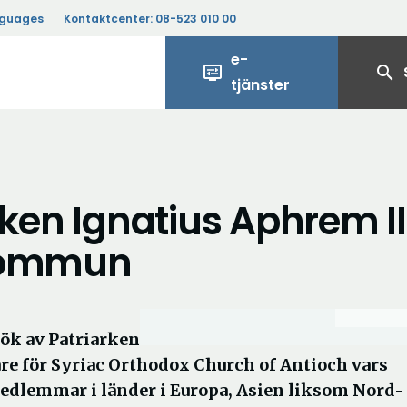
nguages
Kontaktcenter:
08-523 010 00
e-
display_settings
search
tjänster
rken Ignatius Aphrem II
 kommun
ök av Patriarken
are för Syriac Orthodox Church of Antioch vars
medlemmar i länder i Europa, Asien liksom Nord-