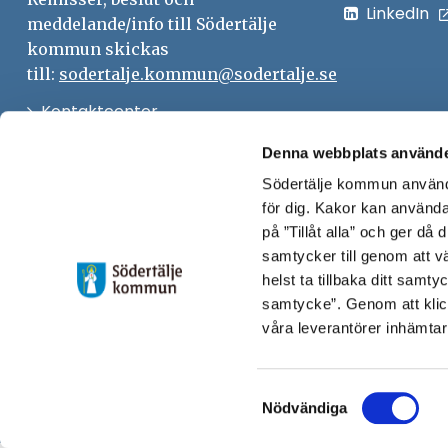
LinkedIn
meddelande/info till Södertälje
kommun skickas
till:
sodertalje.kommun@sodertalje.se
Öppna
Kontaktcenter
i
Synpunkter och felanmälan
Denna webbplats använde
nytt
Södertälje kommun använde
Öppna
Press
fönster
för dig. Kakor kan användas
i
Säkra meddelanden
på ”Tillåt alla” och ger då
nytt
samtycker till genom att vä
Anslagstavla
fönster
helst ta tillbaka ditt samt
Skicka faktura till Södertälje
samtycke”. Genom att klic
våra leverantörer inhämtar
kommun
Öppna
Personalingång
Samtyckesval
i
Nödvändiga
nytt