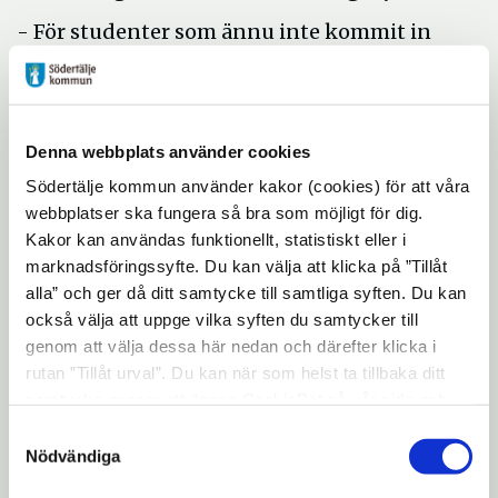
- För studenter som ännu inte kommit in
på sin linje eller först nu ska bestämma sig
är det bra att veta att det faktiskt finns både
platser och bostäder kvar på riktigt bra
Denna webbplats använder cookies
utbildningar i Storstockholm, säger Anna
Wrangel, tf Näringslivschef, ansvarig för
Södertälje kommun använder kakor (cookies) för att våra
webbplatser ska fungera så bra som möjligt för dig.
Campus Telge i Södertälje kommun.
Kakor kan användas funktionellt, statistiskt eller i
Bostadsbristen bland studenter väntas bli
marknadsföringssyfte. Du kan välja att klicka på ”Tillåt
rekordstor i regioner med större
alla” och ger då ditt samtycke till samtliga syften. Du kan
också välja att uppge vilka syften du samtycker till
studieorter. Bakom studentboomen och
genom att välja dessa här nedan och därefter klicka i
bostadsbristen ligger bland annat större
rutan ”Tillåt urval”. Du kan när som helst ta tillbaka ditt
ungdomskullar och lågkonjunkturen som
samtycke genom att öppna CookieBot på vår sida och
gör att många väljer att studera.
klicka på ”Ta tillbaka samtycke”. Genom att klicka på
Samtyckesval
"Visa detaljer" kan du läsa om hur kakorna används och
Mer information:
Nödvändiga
hur vi och våra leverantörer inhämtar och behandlar