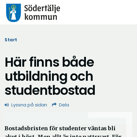
Start
Här finns både
utbildning och
studentbostad
Lyssna på sidan
Dela
Bostadsbristen för studenter väntas bli
akut i höst. Men allt är inte nattsvart. För