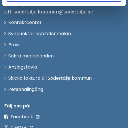
Södertälje kommun skickas
till:
sodertalje.kommun@sodertalje.se
Öppna
Kontaktcenter
i
Synpunkter och felanmälan
nytt
Öppna
Press
fönster
i
Säkra meddelanden
nytt
Anslagstavla
fönster
Skicka faktura till Södertälje kommun
Öppna
Personalingång
i
nytt
Följ oss på:
fönster
Facebook
Twitter