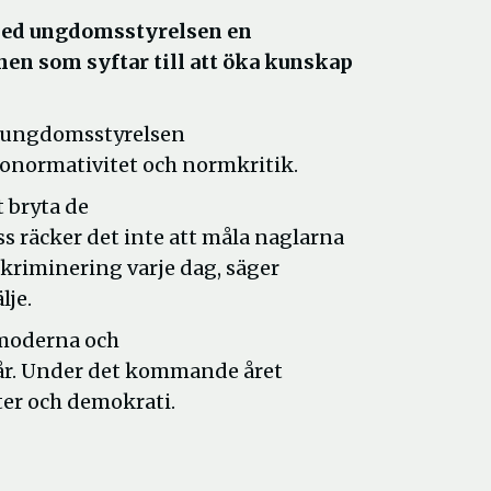
ed ungdomsstyrelsen en
en som syftar till att öka kunskap
h ungdomsstyrelsen
onormativitet och normkritik.
t bryta de
 räcker det inte att måla naglarna
skriminering varje dag, säger
lje.
 moderna och
 år. Under det kommande året
ter och demokrati.