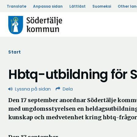
Translate
Anpassa sidan
Lättläst
Suomeksi
Other la
Start
Hbtq-utbildning för S
Lyssna på sidan
Dela
Den 17 september anordnar Södertälje kom
med ungdomsstyrelsen en heldagsutbildning f
kunskap och medvetenhet kring hbtq-frågor