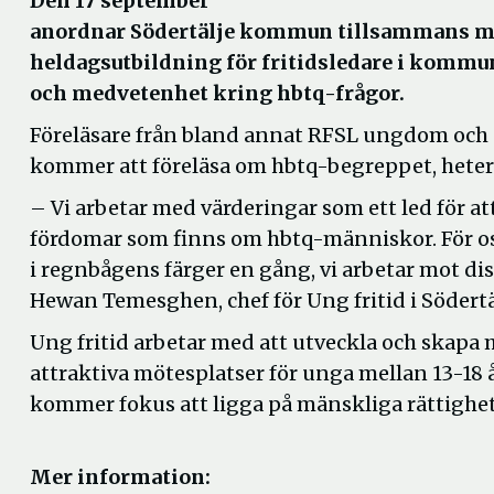
Den 17 september
anordnar Södertälje kommun tillsammans m
heldagsutbildning för fritidsledare i kommun
och medvetenhet kring hbtq-frågor.
Föreläsare från bland annat RFSL ungdom oc
kommer att föreläsa om hbtq-begreppet, heter
– Vi arbetar med värderingar som ett led för at
fördomar som finns om hbtq-människor. För oss
i regnbågens färger en gång, vi arbetar mot di
Hewan Temesghen, chef för Ung fritid i Södertä
Ung fritid arbetar med att utveckla och skapa
attraktiva mötesplatser för unga mellan 13-18
kommer fokus att ligga på mänskliga rättighe
Mer information: