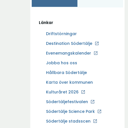
Länkar
Driftstörningar
Ö
Destination Södertälje
p
Evenemangskalender
p
Ö
Jobba hos oss
n
p
a
Hållbara Södertälje
p
i
Karta över kommunen
n
n
a
Kulturåret 2026
y
i
t
Södertäljefestivalen
n
t
Ö
Södertälje Science Park
y
f
p
t
Södertälje stadsscen
ö
p
t