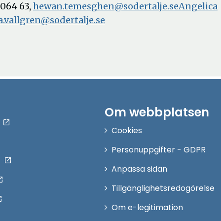
 064 63,
hewan.temesghen@sodertalje.seAngelica
a.vallgren@sodertalje.se
Om webbplatsen
Cookies
Personuppgifter - GDPR
Anpassa sidan
Tillgänglighetsredogörelse
Om e-legitimation