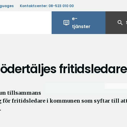
nguages
Kontaktcenter:
08-523 010 00
e-
display_settings
search
tjänster
ödertäljes fritidsledare
mun tillsammans
ör fritidsledare i kommunen som syftar till at
.