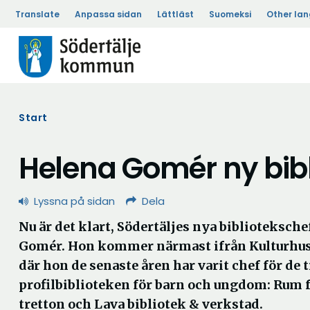
Translate
Anpassa sidan
Lättläst
Suomeksi
Other la
Start
Helena Gomér ny bibli
Lyssna på sidan
Dela
Nu är det klart, Södertäljes nya biblioteksche
Gomér. Hon kommer närmast ifrån Kulturhus
där hon de senaste åren har varit chef för de t
profilbiblioteken för barn och ungdom: Rum f
tretton och Lava bibliotek & verkstad.