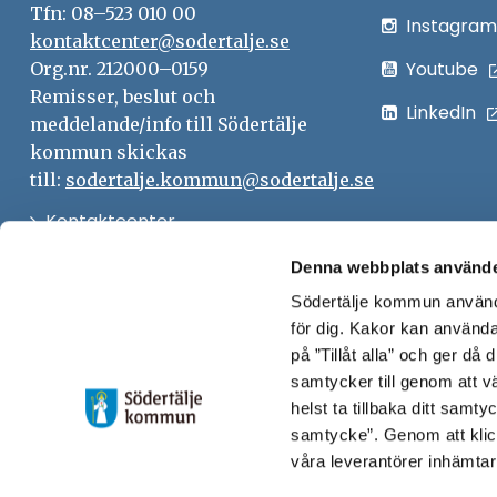
Tfn: 08–523 010 00
Instagram
kontaktcenter@sodertalje.se
Youtube
Org.nr. 212000–0159
Remisser, beslut och
LinkedIn
meddelande/info till Södertälje
kommun skickas
till:
sodertalje.kommun@sodertalje.se
Öppna
Kontaktcenter
i
Synpunkter och felanmälan
Denna webbplats använde
nytt
Södertälje kommun använde
Öppna
Press
fönster
för dig. Kakor kan användas
i
Säkra meddelanden
på ”Tillåt alla” och ger då
nytt
samtycker till genom att vä
Anslagstavla
fönster
helst ta tillbaka ditt samt
Skicka faktura till Södertälje
samtycke”. Genom att klic
våra leverantörer inhämtar
kommun