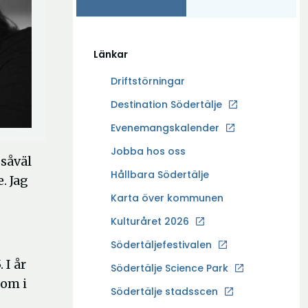
Länkar
Driftstörningar
Ö
Destination Södertälje
p
Evenemangskalender
p
Ö
Jobba hos oss
n
 såväl
p
a
Hållbara Södertälje
. Jag
p
i
Karta över kommunen
n
n
a
Kulturåret 2026
y
i
t
Södertäljefestivalen
n
t
 I år
Ö
Södertälje Science Park
y
f
 om i
p
t
Södertälje stadsscen
ö
p
t