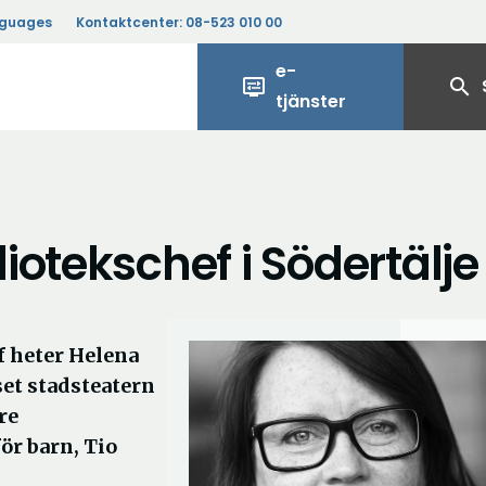
nguages
Kontaktcenter:
08-523 010 00
e-
display_settings
search
tjänster
otekschef i Södertälje
f heter Helena
et stadsteatern
re
ör barn, Tio