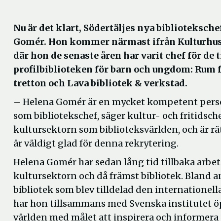
Nu är det klart, Södertäljes nya biblioteksche
Gomér. Hon kommer närmast ifrån Kulturhus
där hon de senaste åren har varit chef för de t
profilbiblioteken för barn och ungdom: Rum f
tretton och Lava bibliotek & verkstad.
– Helena Gomér är en mycket kompetent pers
som bibliotekschef, säger kultur- och fritidsch
kultursektorn som biblioteksvärlden, och är rätt
är väldigt glad för denna rekrytering.
Helena Gomér har sedan lång tid tillbaka arb
kultursektorn och då främst bibliotek. Bland an
bibliotek som blev tilldelad den internationel
har hon tillsammans med Svenska institutet ö
världen med målet att inspirera och informera