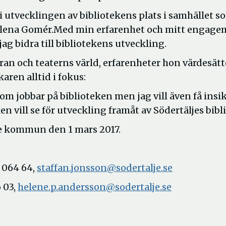
i utvecklingen av bibliotekens plats i samhället s
Helena Gomér.Med min erfarenhet och mitt engag
ag bidra till bibliotekens utveckling.
an och teaterns värld, erfarenheter hon värdesätt
aren alltid i fokus:
som jobbar på biblioteken men jag vill även få insik
n vill se för utveckling framåt av Södertäljes bibl
lje kommun den 1 mars 2017.
3 064 64,
staffan.jonsson@sodertalje.se
 03,
helene.p.andersson@sodertalje.se