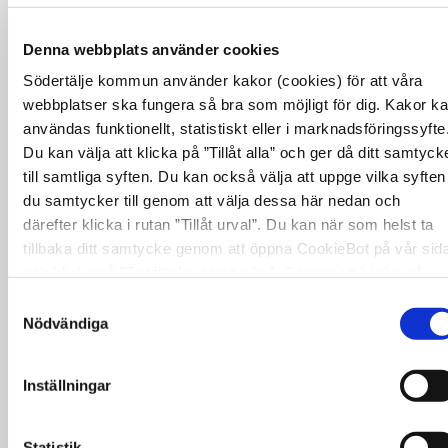
Huvudsyftet med vårt deltagande i
Sverigeförhandlingen har varit att skapa
Denna webbplats använder cookies
förutsättningar för näringslivet att utvecklas
Södertälje kommun använder kakor (cookies) för att våra
och växa i Södertälje genom förbättrad
webbplatser ska fungera så bra som möjligt för dig. Kakor k
tillgänglighet på både internationell, nationell
användas funktionellt, statistiskt eller i marknadsföringssyfte
och regional nivå.
Du kan välja att klicka på ”Tillåt alla” och ger då ditt samtyck
till samtliga syften. Du kan också välja att uppge vilka syften
Södertälje kommun
du samtycker till genom att välja dessa här nedan och
Utskottet för Infrastruktur och regional
därefter klicka i rutan ”Tillåt urval”. Du kan när som helst ta
utveckling
tillbaka ditt samtycke genom att öppna CookieBot på vår sid
Boel Godner (S)
och klicka på ”Ta tillbaka samtycke”. Genom att klicka på
"Visa detaljer" kan du läsa om hur kakorna används och hur
Marita Lärnestad (M)
Samtyckesval
vi och våra leverantörer inhämtar och behandlar
Nödvändiga
Hanna Klingborg (MP)
personuppgifter.
Mats Siljebrand (L)
Staffan Norberg (V)
Inställningar
Tage Gripenstam (C)
Håkan Buller (S)
Statistik