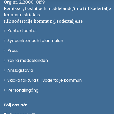
Org.nr. 212000–0159
Remisser, beslut och meddelande/info till Södertälje
kommun skickas
till:
sodertalje.kommun@sodertalje.se
Öppna
Kontaktcenter
i
Synpunkter och felanmälan
nytt
Öppna
Press
fönster
i
Säkra meddelanden
nytt
Anslagstavla
fönster
Skicka faktura till Södertälje kommun
Öppna
Personalingång
i
nytt
Följ oss på:
fönster