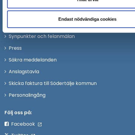
Remisser, beslut och meddelande/info till Södertälj
skickas till:
sodertalje.kommun@sodertalje.se
Endast nödvändiga cookies
Öppna
Kontaktcenter
i
Synpunkter och felanmälan
nytt
Öppna
Press
fönster
i
Säkra meddelanden
nytt
Anslagstavla
fönster
Skicka faktura till Södertälje kommun
Öppna
Personalingång
i
nytt
Följ oss på:
fönster
Facebook