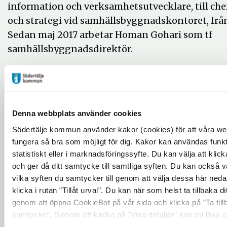
information och verksamhetsutvecklare, till chef
och strategi vid samhällsbyggnadskontoret, frå
Sedan maj 2017 arbetar Homan Gohari som tf
samhällsbyggnadsdirektör.
Mer information:
Rickard Sundbom, stadsdirektör, 08-523 010 81,
Denna webbplats använder cookies
rickard.sundbom@sodertalje.se
Södertälje kommun använder kakor (cookies) för att våra we
Helene Andersson, pressekreterare, 08-523 066 
fungera så bra som möjligt för dig. Kakor kan användas funkti
helene.p.andersson@sodertalje.se
statistiskt eller i marknadsföringssyfte. Du kan välja att klicka 
och ger då ditt samtycke till samtliga syften. Du kan också v
Med vänliga hälsningar
vilka syften du samtycker till genom att välja dessa här neda
klicka i rutan ”Tillåt urval”. Du kan när som helst ta tillbaka 
Södertälje kommun
genom att öppna CookieBot på vår sida och klicka på ”Ta till
info@sodertalje.se
samtycke”. Genom att klicka på "Visa detaljer" kan du läsa 
används och hur vi och våra leverantörer inhämtar och beha