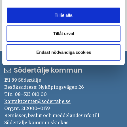
Peter Fredriksson, utbildningsdirektör, 08-
523 019 99, peter.fredriksson@sodertalje.se
Tillåt alla
Angelica Vallgren, pressansvarig, 08-
523 066 03,
angelica.vallgren@sodertalje.se
Tillåt urval
Uppdaterad: 2018-02-16
Endast nödvändiga cookies
Södertälje kommun
151 89 Södertälje
Besöksadress: Nyköpingsvägen 26
Tfn: 08–523 010 00
kontaktcenter@sodertalje.se
Org.nr. 212000–0159
Remisser, beslut och meddelande/info till
Södertälje kommun skickas