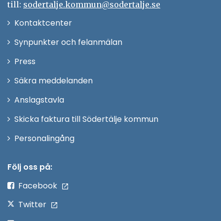
till:
sodertalje.kommun@sodertalje.se
Öppna
Kontaktcenter
i
Synpunkter och felanmälan
nytt
Öppna
Press
fönster
i
Säkra meddelanden
nytt
Anslagstavla
fönster
Skicka faktura till Södertälje kommun
Öppna
Personalingång
i
nytt
Följ oss på:
fönster
Facebook
Twitter