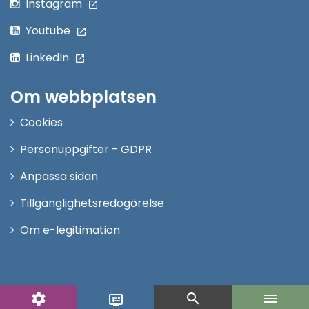
Instagram
Youtube
LinkedIn
Om webbplatsen
Cookies
Personuppgifter - GDPR
Anpassa sidan
Tillgänglighetsredogörelse
Om e-legitimation
settings
search
menu
display_settings