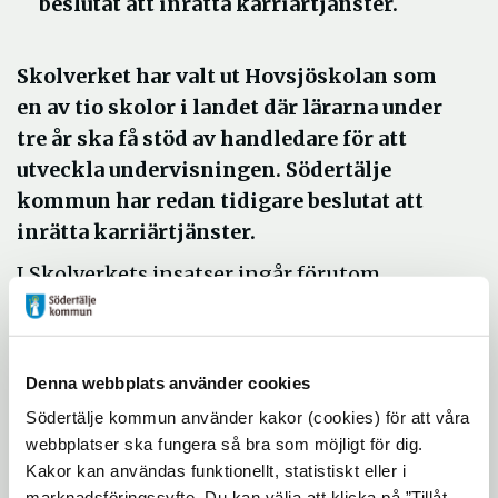
beslutat att inrätta karriärtjänster.
Skolverket har valt ut Hovsjöskolan som
en av tio skolor i landet där lärarna under
tre år ska få stöd av handledare för att
utveckla undervisningen. Södertälje
kommun har redan tidigare beslutat att
inrätta karriärtjänster.
I Skolverkets insatser ingår förutom
handledarstöd till lärare även
studiehandledning på elevernas
modersmål, stöd för kontakter med
Denna webbplats använder cookies
vårdnadshavare och läxläsning. Insatsen
Södertälje kommun använder kakor (cookies) för att våra
riktas mot årskurs sex till nio i grundskolan
webbplatser ska fungera så bra som möjligt för dig.
och de skolor som valts ut ligger i stadsdelar
Kakor kan användas funktionellt, statistiskt eller i
som ingår i regeringens arbete med urban
marknadsföringssyfte. Du kan välja att klicka på ”Tillåt