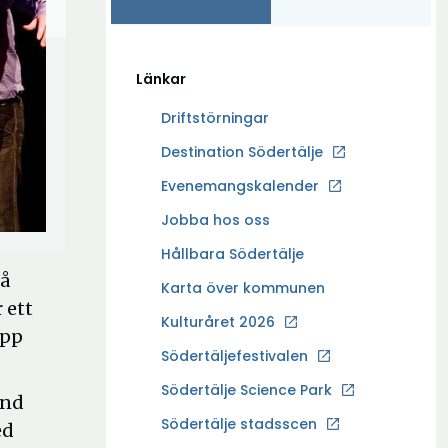
Länkar
Driftstörningar
Ö
Destination Södertälje
p
Evenemangskalender
p
Ö
Jobba hos oss
n
p
a
Hållbara Södertälje
p
i
på
Karta över kommunen
n
n
 ett
a
Kulturåret 2026
y
upp
i
t
Södertäljefestivalen
n
t
Ö
Södertälje Science Park
y
and
f
p
t
Södertälje stadsscen
ö
ed
p
t