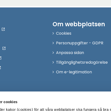
Om webbplatsen
Cookies
Personuppgifter - GDPR
Anpassa sidan
Tillgänglighetsredogörelse
Om e-legitimation
r cookies
r kakor (cookies) för att våra webbplatser ska fungera så bra 