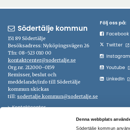
Följ oss på:
Södertälje kommun
Facebook
151 89 Södertälje
Twitter
Besöksadress: Nyköpingsvägen 26
Tfn: 08–523 010 00
Instagram
kontaktcenter@sodertalje.se
Youtube
Org.nr. 212000–0159
Remisser, beslut och
LinkedIn
meddelande/info till Södertälje
kommun skickas
till:
sodertalje.kommun@sodertalje.se
Öppna
Kontaktcenter
i
Synpunkter och felanmälan
Denna webbplats använde
nytt
Södertälje kommun använde
Öppna
Press