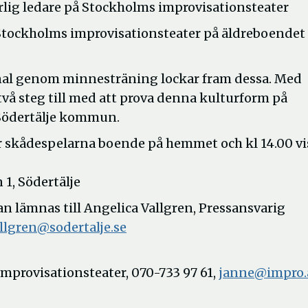
lig ledare på Stockholms improvisationsteater
r Stockholms improvisationsteater på äldreboendet
sonal genom minnesträning lockar fram dessa. Med
 två steg till med att prova denna kulturform på
 Södertälje kommun.
ker skådespelarna boende på hemmet och kl 14.00 vi
1, Södertälje
 lämnas till Angelica Vallgren, Pressansvarig
allgren@sodertalje.se
mprovisationsteater, 070-733 97 61,
janne@impro.