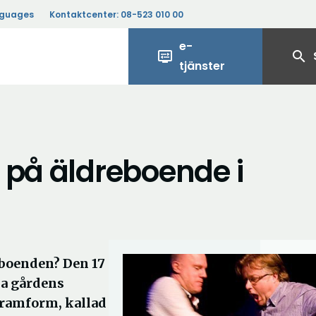
nguages
Kontaktcenter:
08-523 010 00
e-
display_settings
search
tjänster
 på äldreboende i
eboenden? Den 17
ka gårdens
gramform, kallad