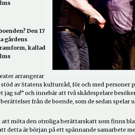
olms
eboenden? Den 17
ka gårdens
gramform, kallad
olms
ater arrangerar
töd av Statens kulturråd, för och med personer 
jag sa!” och innebär att två skådespelare besöker
berättelser från de boende, som de sedan spelar 
t att möta den otroliga berättarskatt som finns bl
att detta är början på ett spännande samarbete m