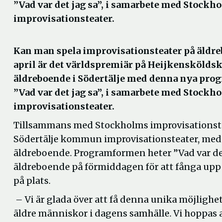
”Vad var det jag sa”, i samarbete med Stockh
improvisationsteater.
Kan man spela improvisationsteater på äldr
april är det världspremiär på Heijkenskölds
äldreboende i Södertälje med denna nya pro
”Vad var det jag sa”, i samarbete med Stockh
improvisationsteater.
Tillsammans med Stockholms improvisationste
Södertälje kommun improvisationsteater, med s
äldreboende. Programformen heter ”Vad var det 
äldreboende på förmiddagen för att fånga upp 
på plats.
– Vi är glada över att få denna unika möjlighe
äldre människor i dagens samhälle. Vi hoppas 