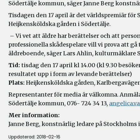
Södertälje kommun, säger Janne Berg konstnär
Tisdagen den 17 april är det världspremiär fö
Heijkensköldska gården i Södertälje.
– Vi vet att äldre har berättelser och att per
professionella skådespelare vill vi prova att gå
äldreboende, säger Lars Ahlin, kulturmäklare
Tid:
tisdag den 17 april kl 14.00 (kl 9.30 besö
resultatet upp i form av levande berättelser)
Plats:
Heijkensköldska gården, Karlbergavägen 
Representanter för media är välkomna. Anmälan
Södertälje kommun, 076- 724 34 13,
angelica.v
Mer information:
Janne Berg, konstnärlig ledare på Stockholms i
Uppdaterad: 2018-02-16