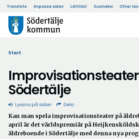
Translate
Anpassa sidan
Lättläst
Suomeksi
Other la
Start
Improvisationsteater
Södertälje
Lyssna på sidan
Dela
Kan man spela improvisationsteater på äldr
april är det världspremiär på Heijkenskölds
äldreboende i Södertälje med denna nya pro