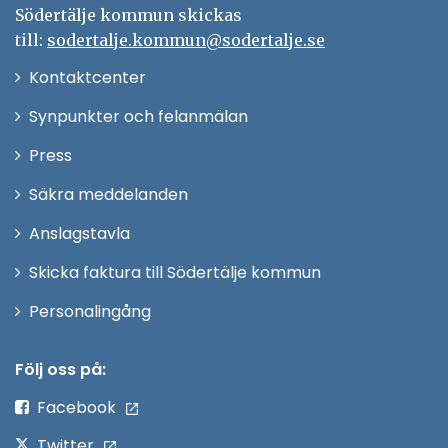
Södertälje kommun skickas
till:
sodertalje.kommun@sodertalje.se
Öppna
Kontaktcenter
i
Synpunkter och felanmälan
nytt
Öppna
Press
fönster
i
Säkra meddelanden
nytt
Anslagstavla
fönster
Skicka faktura till Södertälje kommun
Öppna
Personalingång
i
nytt
Följ oss på:
fönster
Facebook
Twitter