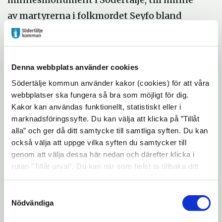
av martyrerna i folkmordet Seyfo bland
Assyrier/Syrianer.
Plats för presskonferensen är
Denna webbplats använder cookies
Socialdemokratarenas expedition Nygatan
Södertälje kommun använder kakor (cookies) för att våra
30A i Södertälje
webbplatser ska fungera så bra som möjligt för dig.
Kakor kan användas funktionellt, statistiskt eller i
marknadsföringssyfte. Du kan välja att klicka på ”Tillåt
Tid: 28/4 12.00
alla” och ger då ditt samtycke till samtliga syften. Du kan
också välja att uppge vilka syften du samtycker till
genom att välja dessa här nedan och därefter klicka i
Välkomna
rutan ”Tillåt urval”. Du kan när som helst ta tillbaka ditt
samtycke genom att öppna CookieBot på vår sida och
För ytterligare information kontakta
klicka på ”Ta tillbaka samtycke”. Genom att klicka på
Samtyckesval
"Visa detaljer" kan du läsa om hur kakorna används och
Nödvändiga
hur vi och våra leverantörer inhämtar och behandlar
Anders Lago, tel. 0708-518 461