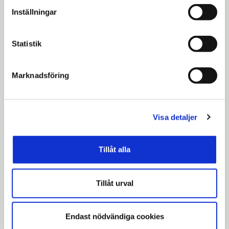
personuppgifter.
Inställningar
Salwa Barsoum 070-730 15 14
Statistik
Besim Aho 0708-518 412
Marknadsföring
Robert Halef 070-745 80 42
Visa detaljer
Mvh
Tillåt alla
Annika Eriksson
Tillåt urval
Kommunalrådssekreterare (s)
Endast nödvändiga cookies
08-550 224 15