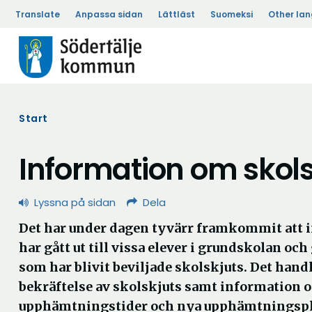
Translate
Anpassa sidan
Lättläst
Suomeksi
Other la
Start
Information om skols
Lyssna på sidan
Dela
Det har under dagen tyvärr framkommit att 
har gått ut till vissa elever i grundskolan o
som har blivit beviljade skolskjuts. Det hand
bekräftelse av skolskjuts samt information 
upphämtningstider och nya upphämtningspl