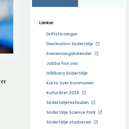
Länkar
Driftstörningar
Ö
Destination Södertälje
p
Evenemangskalender
p
Ö
Jobba hos oss
n
p
a
Hållbara Södertälje
p
i
ter
Karta över kommunen
n
n
a
Kulturåret 2026
y
i
t
Södertäljefestivalen
n
t
Ö
Södertälje Science Park
y
f
p
t
Södertälje stadsscen
ö
p
t