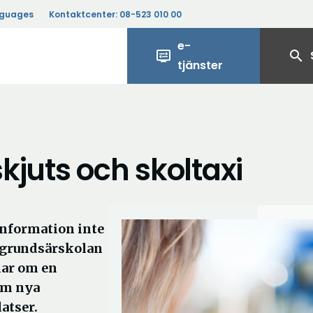
nguages
Kontaktcenter:
08-523 010 00
e-
display_settings
search
tjänster
kjuts och skoltaxi
information inte
ch grundsärskolan
lar om en
om nya
atser.