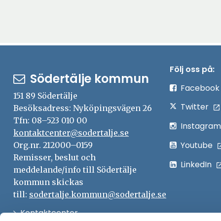
Följ oss på:
Södertälje kommun
Facebook
151 89 Södertälje
Twitter
Besöksadress: Nyköpingsvägen 26
Tfn: 08–523 010 00
Instagram
kontaktcenter@sodertalje.se
Youtube
Org.nr. 212000–0159
Remisser, beslut och
LinkedIn
meddelande/info till Södertälje
kommun skickas
till:
sodertalje.kommun@sodertalje.se
Öppna
Kontaktcenter