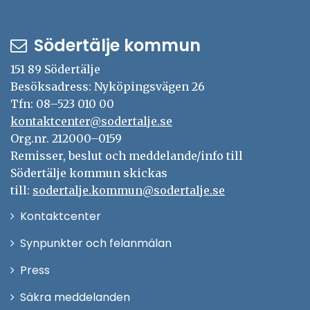
Södertälje kommun
151 89 Södertälje
Besöksadress: Nyköpingsvägen 26
Tfn: 08–523 010 00
kontaktcenter@sodertalje.se
Org.nr. 212000–0159
Remisser, beslut och meddelande/info till
Södertälje kommun skickas
till:
sodertalje.kommun@sodertalje.se
Öppna
Kontaktcenter
i
Synpunkter och felanmälan
nytt
Öppna
Press
fönster
i
Säkra meddelanden
nytt