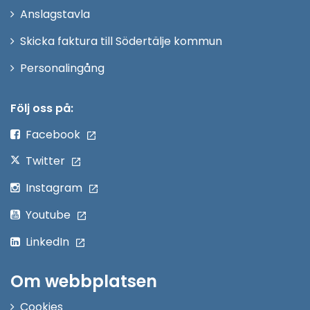
Anslagstavla
fönster
Skicka faktura till Södertälje kommun
Öppna
Personalingång
i
nytt
Följ oss på:
fönster
Facebook
Twitter
Instagram
Youtube
LinkedIn
Om webbplatsen
Cookies