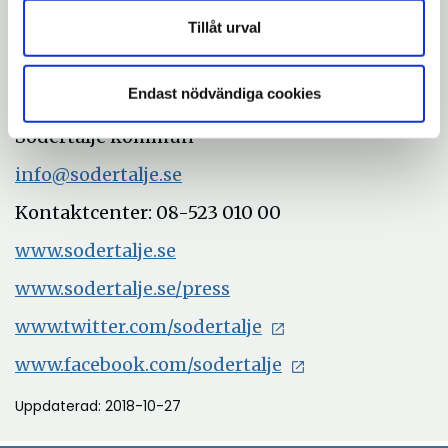
Tillåt urval
Helene Andersson, pressekreterare, 08-523
066 03,
helene.p.andersson@sodertalje.se
Endast nödvändiga cookies
Med vänliga hälsningar
Södertälje kommun
info@sodertalje.se
Kontaktcenter: 08-523 010 00
www.sodertalje.se
www.sodertalje.se/press
www.twitter.com/sodertalje
www.facebook.com/sodertalje
Uppdaterad: 2018-10-27