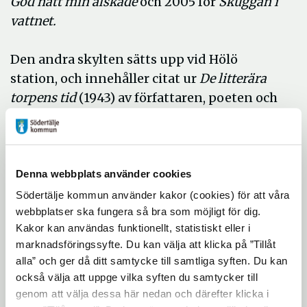
God natt min älskade
och 2005 för
Skuggan i
vattnet.
Den andra skylten sätts upp vid Hölö
station, och innehåller citat ur
De litterära
torpens tid
(1943) av författaren, poeten och
översättaren Gunnar Ekelöf (1907-1968).
Han var, tillsammans med bland andra Ivar-
Lo Johansson, Erik Asklund och Harry
Martinsson, en av de kulturpersonligheter
Denna webbplats använder cookies
som bosatte sig i trakterna kring Hölö och
Södertälje kommun använder kakor (cookies) för att våra
Mörkö under 1930- och 40-talet, och som
webbplatser ska fungera så bra som möjligt för dig.
Kakor kan användas funktionellt, statistiskt eller i
tog intryck av dessa miljöer i sina
marknadsföringssyfte. Du kan välja att klicka på ”Tillåt
författarskap.
alla” och ger då ditt samtycke till samtliga syften. Du kan
också välja att uppge vilka syften du samtycker till
På invigningen den 13 november
genom att välja dessa här nedan och därefter klicka i