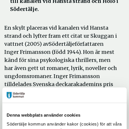
till kanalen vid Hansta strand och Hölö i
Södertälje.
En skylt placeras vid kanalen vid Hansta
strand och lyfter fram ett citat ur Skuggan i
vattnet (2005) avSödertäljeförfattaren
Inger Frimansson (född 1944). Hon är mest
känd för sina psykologiska thrillers, men
har även gett ut romaner, lyrik, noveller och
ungdomsromaner. Inger Frimansson
tilldelades Svenska deckarakademins pris
för bästa svenska kriminalroman 1998 för
God natt min älskade
och 2005 för
Skuggan i
vattnet.
Denna webbplats använder cookies
Den andra skylten sätts upp vid Hölö
Södertälje kommun använder kakor (cookies) för att våra