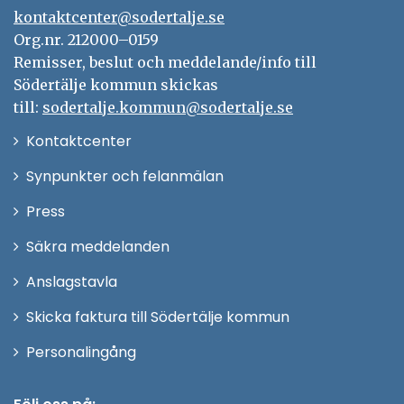
kontaktcenter@sodertalje.se
Org.nr. 212000–0159
Remisser, beslut och meddelande/info till
Södertälje kommun skickas
till:
sodertalje.kommun@sodertalje.se
Öppna
Kontaktcenter
i
Synpunkter och felanmälan
nytt
Öppna
Press
fönster
i
Säkra meddelanden
nytt
Anslagstavla
fönster
Skicka faktura till Södertälje kommun
Öppna
Personalingång
i
nytt