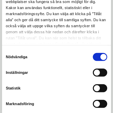
webbplatser ska fungera så bra som möjligt för dig.
station, och innehåller citat ur
De litterära
Kakor kan användas funktionellt, statistiskt eller i
torpens tid
(1943) av författaren, poeten och
marknadsföringssyfte. Du kan välja att klicka på ”Tillåt
översättaren Gunnar Ekelöf (1907-1968).
alla” och ger då ditt samtycke till samtliga syften. Du kan
Han var, tillsammans med bland andra Ivar-
också välja att uppge vilka syften du samtycker till
Lo Johansson, Erik Asklund och Harry
genom att välja dessa här nedan och därefter klicka i
Martinsson, en av de kulturpersonligheter
rutan ”Tillåt urval”. Du kan när som helst ta tillbaka ditt
samtycke genom att öppna CookieBot på vår sida och
som bosatte sig i trakterna kring Hölö och
klicka på ”Ta tillbaka samtycke”. Genom att klicka på
Samtyckesval
Mörkö under 1930- och 40-talet, och som
"Visa detaljer" kan du läsa om hur kakorna används och
Nödvändiga
tog intryck av dessa miljöer i sina
hur vi och våra leverantörer inhämtar och behandlar
författarskap.
personuppgifter.
Inställningar
På invigningen den 13 november
medverkar Lenny Clarhäll från Gunnar
Statistik
Ekelöf-sällskapet och Inger Frimansson
själv.
Marknadsföring