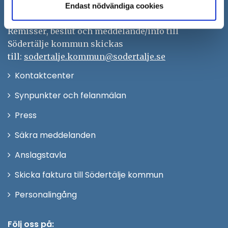
kontaktcenter@sodertalje.se
Endast nödvändiga cookies
Org.nr. 212000–0159
Remisser, beslut och meddelande/info till
Södertälje kommun skickas
till:
sodertalje.kommun@sodertalje.se
Öppna
Kontaktcenter
i
Synpunkter och felanmälan
nytt
Öppna
Press
fönster
i
Säkra meddelanden
nytt
Anslagstavla
fönster
Skicka faktura till Södertälje kommun
Öppna
Personalingång
i
nytt
Följ oss på: