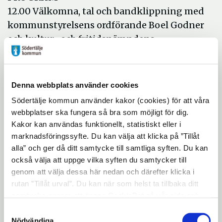
12.00 Välkomna, tal och bandklippning med
kommunstyrelsens ordförande Boel Godner
och kultur- och fritidsnämndens
ordförande Anna Bohman Enmalm, samt
föreningsledarna Mona Andersson och
Carina Bergh.
Denna webbplats använder cookies
12.30 - 14.30 Visning av stallet
Södertälje kommun använder kakor (cookies) för att våra
12.30 - 14.00 Tipspromenad
webbplatser ska fungera så bra som möjligt för dig.
Kakor kan användas funktionellt, statistiskt eller i
13.30 - 14.00 Kadriljer
marknadsföringssyfte. Du kan välja att klicka på ”Tillåt
14.00 - 15.00 Prova på ridning
alla” och ger då ditt samtycke till samtliga syften. Du kan
14.30 Dagen slutar med prisutdelning på
också välja att uppge vilka syften du samtycker till
tipspromenaden.
genom att välja dessa här nedan och därefter klicka i
rutan ”Tillåt urval”. Du kan när som helst ta tillbaka ditt
PLATS
samtycke genom att öppna CookieBot på vår sida och
klicka på ”Ta tillbaka samtycke”. Genom att klicka på
Järna Ridklubb, Billsta Ridanläggning
Samtyckesval
"Visa detaljer" kan du läsa om hur kakorna används och
Nödvändiga