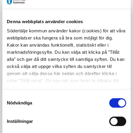
som vice generalsekreterare i FN, och
tilldelades samtidigt regeringens
belöningsmedalj Illis Quorum av 18:e
Denna webbplats använder cookies
storleken för sina livslånga insatser för fred.
Södertälje kommun använder kakor (cookies) för att våra
webbplatser ska fungera så bra som möjligt för dig.
Södertäljes nationaldagsfirande äger
Kakor kan användas funktionellt, statistiskt eller i
traditionsenligt rum på Torekällberget den
marknadsföringssyfte. Du kan välja att klicka på ”Tillåt
6 juni. Dagen firas med festligheter och
alla” och ger då ditt samtycke till samtliga syften. Du kan
aktiviteter för hela familjen.
också välja att uppge vilka syften du samtycker till
genom att välja dessa här nedan och därefter klicka i
Programmet på Råbyscenen inleds med
rutan ”Tillåt urval”. Du kan när som helst ta tillbaka ditt
underhållning kl. 13 och det officiella
samtycke genom att öppna CookieBot på vår sida och
programmet startar kl. 14. Ett program
klicka på ”Ta tillbaka samtycke”. Genom att klicka på
Samtyckesval
publiceras på kommunens webb längre
"Visa detaljer" kan du läsa om hur kakorna används och
Nödvändiga
fram.
hur vi och våra leverantörer inhämtar och behandlar
personuppgifter.
Mer information:
Inställningar
Besim Aho, ordförande i