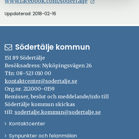
www.facebook.com/sodertalje
Uppdaterad: 2018-02-16
Södertälje kommun
151 89 Södertälje
Besöksadress: Nyköpingsvägen 26
Tfn: 08–523 010 00
kontaktcenter@sodertalje.se
Org.nr. 212000–0159
Remisser, beslut och meddelande/info till
Södertälje kommun skickas
till:
sodertalje.kommun@sodertalje.se
Öppna
Kontaktcenter
i
Synpunkter och felanmälan