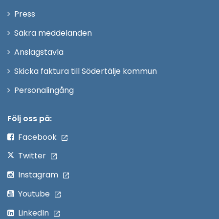
nytt
Öppna
Press
fönster
i
Säkra meddelanden
nytt
Anslagstavla
fönster
Skicka faktura till Södertälje kommun
Öppna
Personalingång
i
nytt
Följ oss på:
fönster
Facebook
Twitter
Instagram
Youtube
LinkedIn