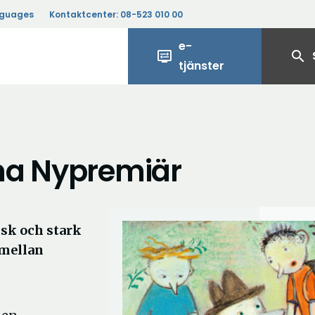
nguages
Kontaktcenter:
08-523 010 00
e-
display_settings
search
tjänster
na Nypremiär
isk och stark
 mellan