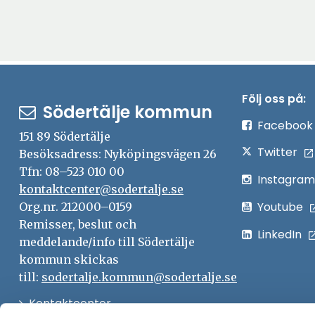
Följ oss på:
Södertälje kommun
Facebook
151 89 Södertälje
Twitter
Besöksadress: Nyköpingsvägen 26
Tfn: 08–523 010 00
Instagram
kontaktcenter@sodertalje.se
Youtube
Org.nr. 212000–0159
Remisser, beslut och
LinkedIn
meddelande/info till Södertälje
kommun skickas
till:
sodertalje.kommun@sodertalje.se
Öppna
Kontaktcenter