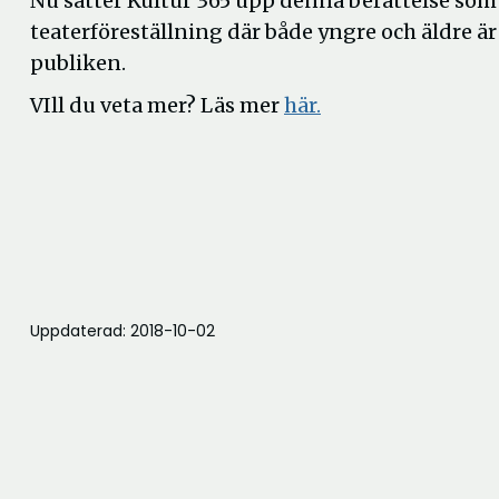
Nu sätter Kultur 365 upp denna berättelse som
teaterföreställning där både yngre och äldre ä
publiken.
VIll du veta mer? Läs mer
här.
Uppdaterad: 2018-10-02