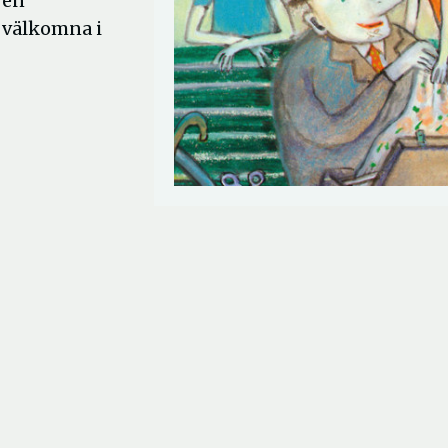
 en
r välkomna i