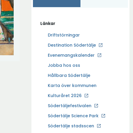
Länkar
Driftstörningar
Ö
Destination Södertälje
p
Evenemangskalender
p
Ö
Jobba hos oss
n
p
a
Hållbara Södertälje
p
i
Karta över kommunen
n
n
a
Kulturåret 2026
y
i
t
Södertäljefestivalen
n
t
Ö
Södertälje Science Park
y
f
p
t
Södertälje stadsscen
ö
p
t